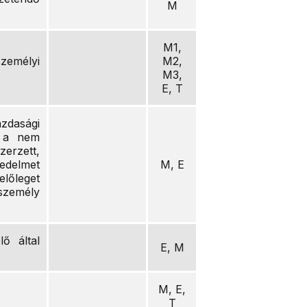
M
M1,
személyi
M2,
M3,
E, T
zdasági
, a nem
erzett,
edelmet
M, E
előleget
személy
lő által
E, M
M, E,
T