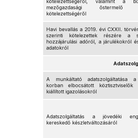
kötelezettségéről, valamint a bizt
mezőgazdasági őstermelő j
kötelezettségéről
Havi bevallás a 2019. évi CXXII. törvé
szerinti kötelezettek részére a sz
hozzájárulási adóról, a járulékokról 
adatokról
Adatszolg
A munkáltató adatszolgáltatása a
korban elbocsátott köztisztviselők 
kiállított igazolásokról
Adatszolgáltatás a jövedéki eng
kereskedő készletváltozásáról