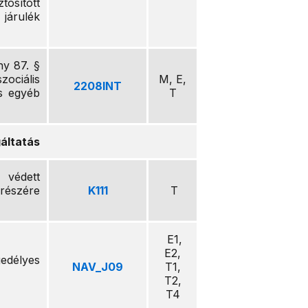
osított
árulék
ny 87. §
ociális
M, E,
2208INT
és egyéb
T
áltatás
 védett
részére
K111
T
E1,
E2,
edélyes
NAV_J09
T1,
T2,
T4