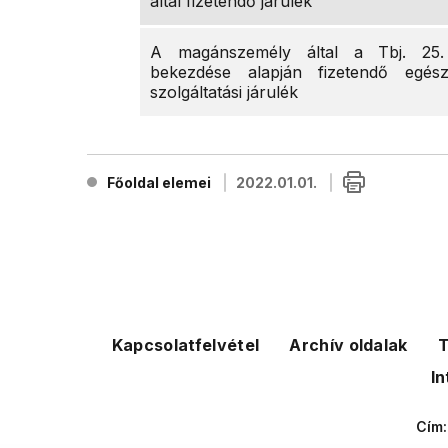
által fizetendő járulék
A magánszemély által a Tbj. 25
bekezdése alapján fizetendő egész
szolgáltatási járulék
Főoldal elemei
2022.01.01.
Kapcsolatfelvétel
Archív oldalak
T
In
Cím