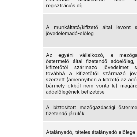
regisztrációs díj
A munkáltató/kifizető által levont 
jövedelemadó-előleg
Az egyéni vállalkozó, a mezőga
őstermelő által fizetendő adóelőleg
kifizetőtől származó jövedelmet sz
továbbá a kifizetőtől származó jöv
szerzett (amennyiben a kifizető az adó
bármely okból nem vonta le) magán
adóelőlegének befizetése
A biztosított mezőgazdasági ősterme
fizetendő járulék
Átalányadó, tételes átalányadó előlege