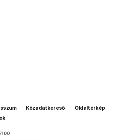
esszum
Közadatkereső
Oldaltérkép
ok
51 00