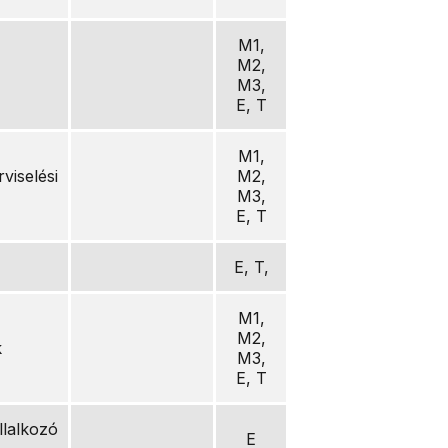
M1,
M2,
M3,
E, T
M1,
selési
M2,
M3,
E, T
E, T,
M1,
M2,
k
M3,
E, T
llalkozó
E