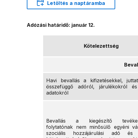
Letöltés a naptáramba
Adózási határidő: január 12.
Kötelezettség
Beval
Havi bevallás a kifizetésekkel, jutta
összefüggő adóról, járulékokról é
adatokról
Bevallás a kiegészítő tevéken
folytatónak nem minősülő egyéni vál
szociális hozzájárulási adó és 