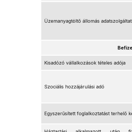
Üzemanyagtöltő állomás adatszolgálta
Befiz
Kisadózó vállalkozások tételes adója
Szociális hozzájárulási adó
Egyszerűsített foglalkoztatást terhelő 
Háztartási alkalmazott után fi