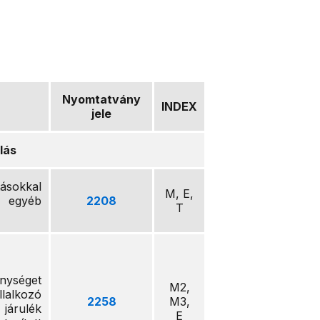
Nyomtatvány
INDEX
jele
lás
tásokkal
M, E,
s egyéb
2208
T
ységet
M2,
lalkozó
2258
M3,
járulék
E