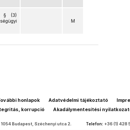
. § (3)
ségügyi
M
ovábbi honlapok
Adatvédelmi tájékoztató
Impr
tegritás, korrupció
Akadálymentesítési nyilatkozat
:
1054 Budapest, Széchenyi utca 2.
Telefon:
+36 (1) 428 