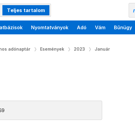
Teljes tartalom
atbázisok
Nyomtatványok
Adó
Vám
Bűnügy
ános adónaptár
Események
2023
Január
:59