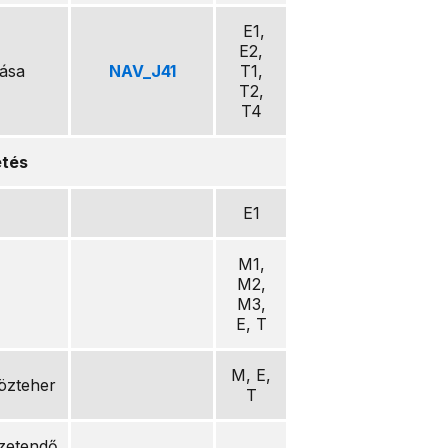
E1,
E2,
tása
NAV_J41
T1,
T2,
T4
etés
E1
M1,
M2,
M3,
E, T
M, E,
közteher
T
zetendő