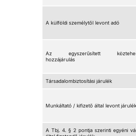
A külföldi személytől levont adó
Az egyszerűsített köztehervi
hozzájárulás
Társadalombiztosítási járulék
Munkáltató / kifizető által levont járulé
A Tbj. 4. § 2 pontja szerinti egyéni vá