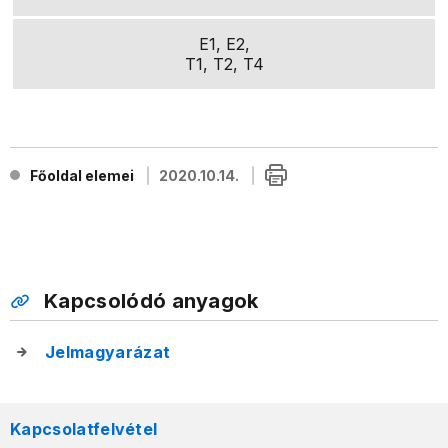
E1, E2,
T1, T2, T4
Főoldal elemei
2020.10.14.
Kapcsolódó anyagok
Jelmagyarázat
Kapcsolatfelvétel