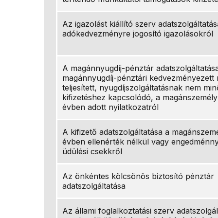
Az igazolást kiállító szerv adatszolgáltatás
adókedvezményre jogosító igazolásokról
A magánnyugdíj-pénztár adatszolgáltatás
magánnyugdíj-pénztári kedvezményezett 
teljesített, nyugdíjszolgáltatásnak nem mi
kifizetéshez kapcsolódó, a magánszemély 
évben adott nyilatkozatról
A kifizető adatszolgáltatása a magánszem
évben ellenérték nélkül vagy engedménnyel
üdülési csekkről
Az önkéntes kölcsönös biztosító pénztár
adatszolgáltatása
Az állami foglalkoztatási szerv adatszolgál