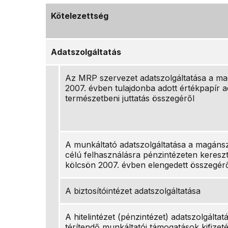
Kötelezettség
Adatszolgáltatás
Az MRP szervezet adatszolgáltatása a m
2007. évben tulajdonba adott értékpapír 
természetbeni juttatás összegéről
A munkáltató adatszolgáltatása a magáns
célú felhasználásra pénzintézeten keresztü
kölcsön 2007. évben elengedett összegér
A biztosítóintézet adatszolgáltatása
A hitelintézet (pénzintézet) adatszolgálta
térítendő munkáltatói támogatások kifizet