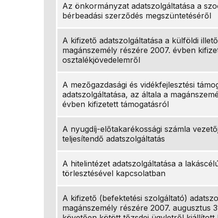
Az önkormányzat adatszolgáltatása a szoc
bérbeadási szerződés megszüntetéséről
A kifizető adatszolgáltatása a külföldi illet
magánszemély részére 2007. évben kifizet
osztalékjövedelemről
A mezőgazdasági és vidékfejlesztési támog
adatszolgáltatása, az általa a magánszem
évben kifizetett támogatásról
A nyugdíj-előtakarékossági számla vezetőj
teljesítendő adatszolgáltatás
A hitelintézet adatszolgáltatása a lakáscélú
törlesztésével kapcsolatban
A kifizető (befektetési szolgáltató) adatszo
magánszemély részére 2007. augusztus 31
követően kötött tőzsdei ügyletről kiállított