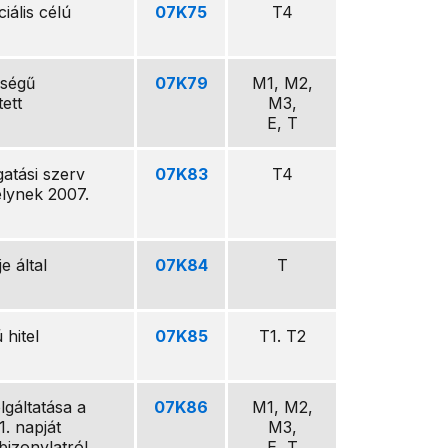
iális célú
07K75
T4
őségű
07K79
M1, M2,
ett
M3,
E, T
atási szerv
07K83
T4
élynek 2007.
e által
07K84
T
 hitel
07K85
T1. T2
lgáltatása a
07K86
M1, M2,
. napját
M3,
 bizonylatról
E, T