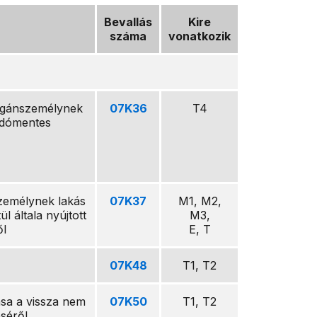
Bevallás
Kire
száma
vonatkozik
agánszemélynek
07K36
T4
adómentes
zemélynek lakás
07K37
M1, M2,
l általa nyújtott
M3,
ől
E, T
07K48
T1, T2
tása a vissza nem
07K50
T1, T2
éséről