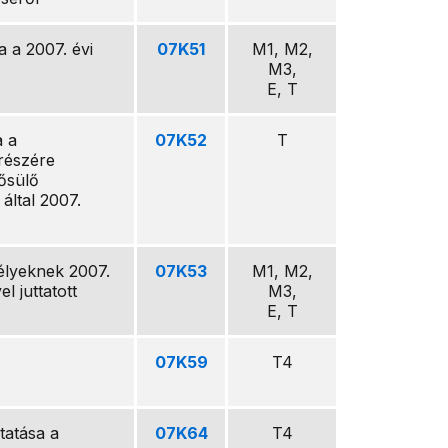
a a 2007. évi
07K51
M1, M2,
M3,
E, T
a a
07K52
T
részére
nősülő
által 2007.
élyeknek 2007.
07K53
M1, M2,
 juttatott
M3,
E, T
07K59
T4
tatása a
07K64
T4