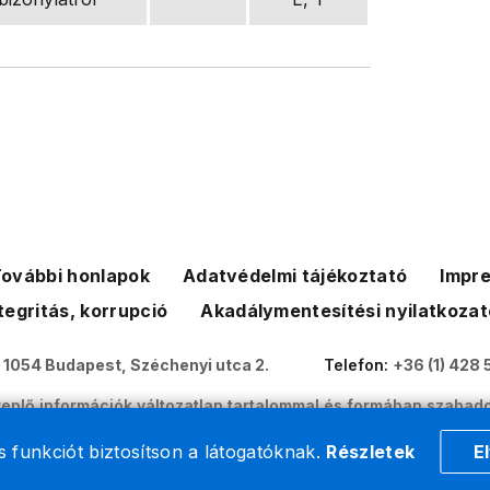
ovábbi honlapok
Adatvédelmi tájékoztató
Impr
tegritás, korrupció
Akadálymentesítési nyilatkozat
:
1054 Budapest, Széchenyi utca 2.
Telefon:
+36 (1) 428 
eplő információk változatlan tartalommal és formában szabado
Nemzeti Adó- és Vámhivatal weboldalai szerzői jogvédelem ala
 funkciót biztosítson a látogatóknak.
Részletek
E