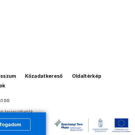
esszum
Közadatkereső
Oldaltérkép
ok
51 00
n terjeszthetők.
tt állnak.
lfogadom