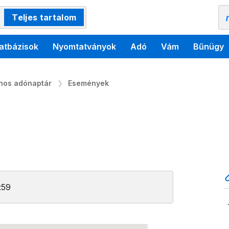
Teljes tartalom
atbázisok
Nyomtatványok
Adó
Vám
Bűnügy
ános adónaptár
Események
:59