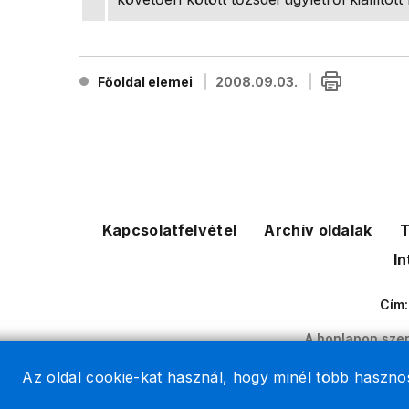
Főoldal elemei
2008.09.03.
Kapcsolatfelvétel
Archív oldalak
T
In
Cím
A honlapon szer
2026 © A 
Az oldal cookie-kat használ, hogy minél több hasznos