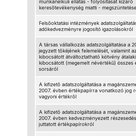
munkanélküli ellátás - folyósítását kizáró
keresőtevékenység miatti - megszüntetés
Felsőoktatási intézmények adatszolgáltatá
adókedvezményre jogosító igazolásokról
A társas vállalkozás adatszolgáltatása a 
jegyzett tőkéjének felemelését, valamint az
kibocsátott átváltoztatható kötvény átalak
kibocsátott (megemelt névértékű) összes 
sorsáról
A kifizető adatszolgáltatása a magánszem
2007. évben értékpapírra vonatkozó jog ré
vagyoni értékről
A kifizető adatszolgáltatása a magánszem
2007. évben kedvezményezett részesedés
juttatott értékpapírokról