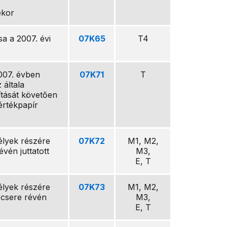
ekor
sa a 2007. évi
07K65
T4
2007. évben
07K71
T
 általa
ítását követően
értékpapír
élyek részére
07K72
M1, M2,
vén juttatott
M3,
E, T
élyek részére
07K73
M1, M2,
csere révén
M3,
E, T