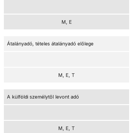
M, E
Átalányadó, tételes átalányadó előlege
M, E, T
A külföldi személytől levont adó
M, E, T