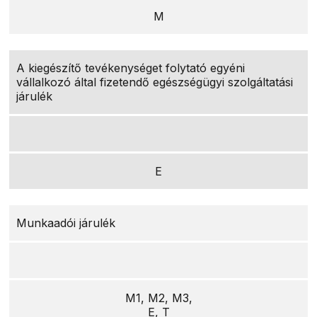
M
A kiegészítő tevékenységet folytató egyéni
vállalkozó által fizetendő egészségügyi szolgáltatási
járulék
E
Munkaadói járulék
M1, M2, M3,
E, T