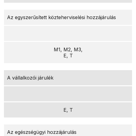
Az egyszerűsített közteherviselési hozzájárulás
M1, M2, M3,
E, T
A vállalkozói járulék
E, T
Az egészségügyi hozzájárulás