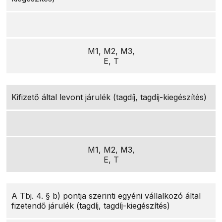
M1, M2, M3,
E, T
Kifizető által levont járulék (tagdíj, tagdíj-kiegészítés)
M1, M2, M3,
E, T
A Tbj. 4. § b) pontja szerinti egyéni vállalkozó által
fizetendő járulék (tagdíj, tagdíj-kiegészítés)