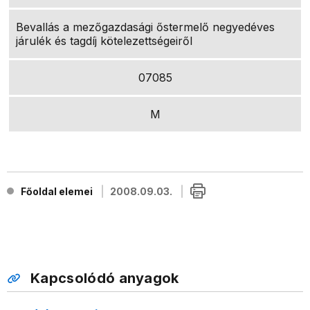
Bevallás a mezőgazdasági őstermelő negyedéves
járulék és tagdíj kötelezettségeiről
07085
M
Főoldal elemei
2008.09.03.
Kapcsolódó anyagok