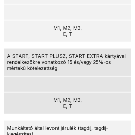
M1, M2, M3,
E, T
A START, START PLUSZ, START EXTRA kártyával
rendelkezőkre vonatkozó 15 és/vagy 25%-os
mértékű kötelezettség
M1, M2, M3,
E, T
Munkáltató által levont járulék (tagdíj, tagdíj-
kiegészítés)