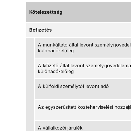
Kötelezettség
Befizetés
A munkáltató által levont személyi jövede
különadó-előleg
A kifizető által levont személyi jövedelem
különadó-előleg
A külföldi személytől levont adó
Az egyszerűsített közteherviselési hozzáj
A vállalkozói járulék