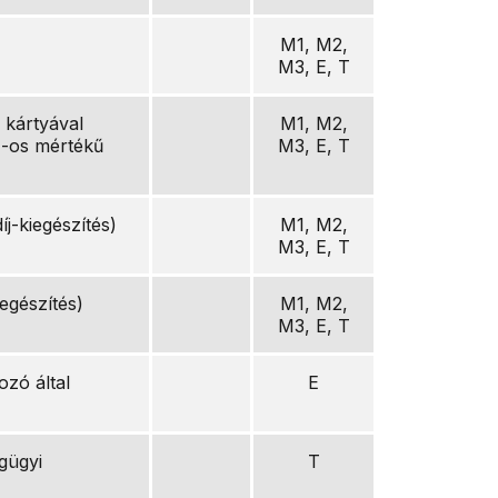
M1, M2,
M3, E, T
kártyával
M1, M2,
%-os mértékű
M3, E, T
íj-kiegészítés)
M1, M2,
M3, E, T
kiegészítés)
M1, M2,
M3, E, T
ozó által
E
)
égügyi
T