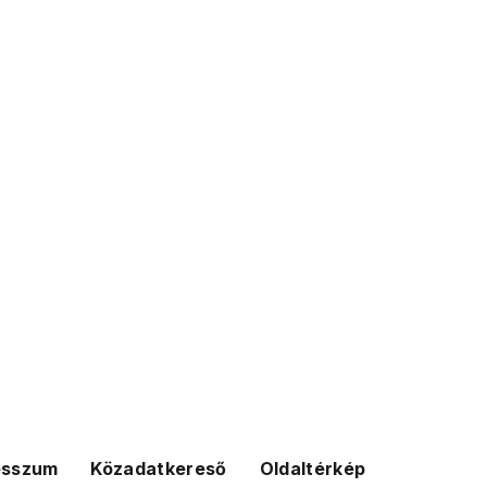
esszum
Közadatkereső
Oldaltérkép