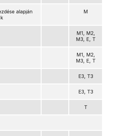
ezdése alapján
M
ék
M1, M2,
M3, E, T
M1, M2,
M3, E, T
E3, T3
E3, T3
T