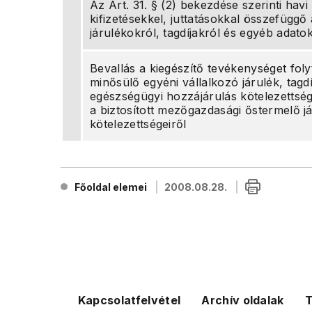
Az Art. 31. § (2) bekezdése szerinti havi
kifizetésekkel, juttatásokkal összefüggő 
járulékokról, tagdíjakról és egyéb adato
Bevallás a kiegészítő tevékenységet fol
minősülő egyéni vállalkozó járulék, tagdí
egészségügyi hozzájárulás kötelezettség
a biztosított mezőgazdasági őstermelő já
kötelezettségeiről
Főoldal elemei
2008.08.28.
Kapcsolatfelvétel
Archív oldalak
T