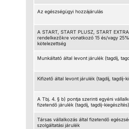
Az egészségügyi hozzájárulás
A START, START PLUSZ, START EXTRA 
rendelkezőkre vonatkozó 15 és/vagy 25
kötelezettség
Munkáltató által levont járulék (tagdíj, tagd
Kifizető által levont járulék (tagdíj, tagdíj-
A Tbj. 4. § b) pontja szerinti egyéni vállalk
fizetendő járulék (tagdíj, tagdíj-kiegészítés
Társas vállalkozás által fizetendő egészs
szolgáltatási járulék