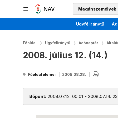
Magánszemélyek
Ügyféliránytű
Ad
Főoldal
Ügyféliránytű
Adónaptár
Által
2008. július 12. (14.)
Főoldal elemei
2008.08.28.
Időpont:
2008.07.12. 00:01 - 2008.07.14. 23