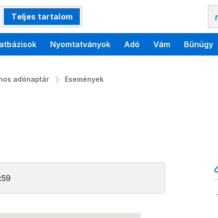
Teljes tartalom
atbázisok
Nyomtatványok
Adó
Vám
Bűnügy
ános adónaptár
Események
:59