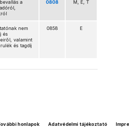
 bevallás a
0808
M, E, T
adóról,
król
ytatónak nem
0858
E
j és
eiről, valamint
rulék és tagdíj
ovábbi honlapok
Adatvédelmi tájékoztató
Impr