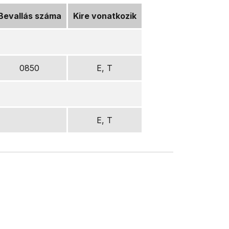
Bevallás száma
Kire vonatkozik
0850
E, T
E, T