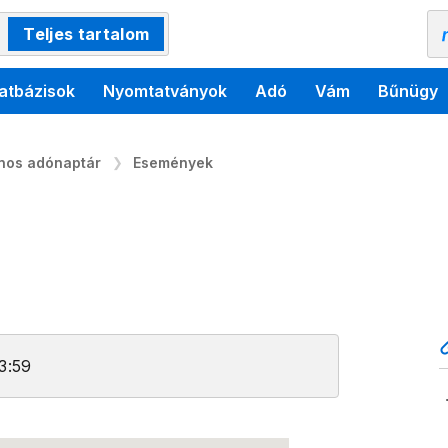
Teljes tartalom
atbázisok
Nyomtatványok
Adó
Vám
Bűnügy
ános adónaptár
Események
3:59