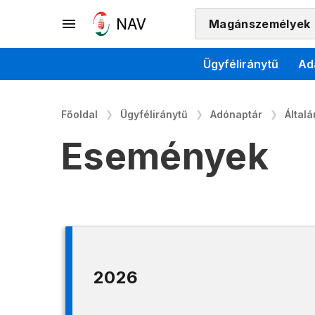
Magánszemélyek
Ügyféliránytű
Ad
Főoldal
Ügyféliránytű
Adónaptár
Által
Események
2026