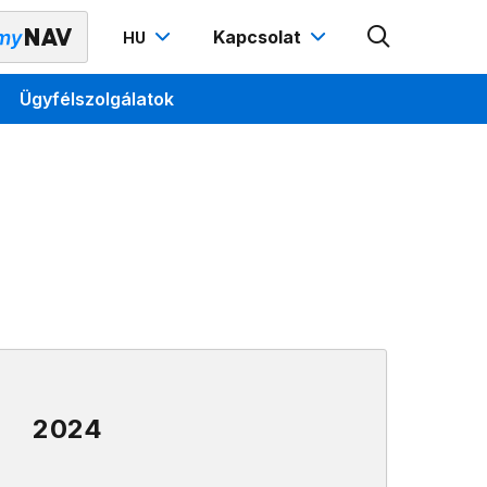
Kapcsolat
HU
Ügyfélszolgálatok
2024