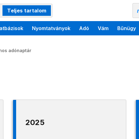
Teljes tartalom
atbázisok
Nyomtatványok
Adó
Vám
Bűnügy
ános adónaptár
2025