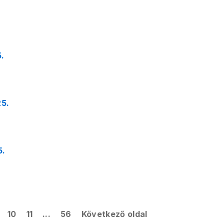
5.
25.
5.
10
11
...
56
Következő oldal