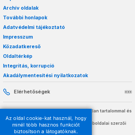
Archív oldalak
További honlapok
Adatvédelmi tájékoztató
Impresszum
Közadatkereső
Oldaltérkép
Integritás, korrupció
Akadálymentesítési nyilatkozatok
Elérhetőségek
A honlapon szereplő információk változatlan tartalommal és
formában szabadon terjeszthetők.
Az oldal cookie-kat használ, hogy
2026 © A Nemzeti Adó- és Vámhivatal weboldalai szerzői
minél több hasznos funkciót
jogvédelem alatt állnak.
biztosítson a látogatóknak.