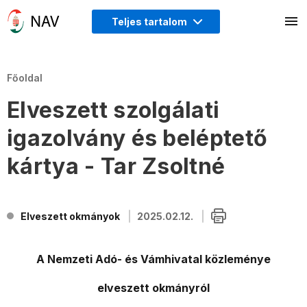
Teljes tartalom
Főoldal
Elveszett szolgálati
igazolvány és beléptető
kártya - Tar Zsoltné
Elveszett okmányok
2025.02.12.
A Nemzeti Adó- és Vámhivatal közleménye
elveszett okmányról