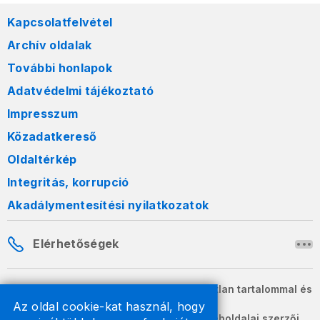
Kapcsolatfelvétel
Archív oldalak
További honlapok
Adatvédelmi tájékoztató
Impresszum
Közadatkereső
Oldaltérkép
Integritás, korrupció
Akadálymentesítési nyilatkozatok
Elérhetőségek
A honlapon szereplő információk változatlan tartalommal és
formában szabadon terjeszthetők.
Az oldal cookie-kat használ, hogy
2026 © A Nemzeti Adó- és Vámhivatal weboldalai szerzői