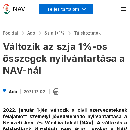
Teljes tartalom
Főoldal
Adó
Szja 1+1%
Tájékoztatók
Változik az szja 1%-os
összegek nyilvántartása a
NAV-nál
Adó
2021.12.02.
2022. január 1-jén változik a civil szervezeteknek
felajánlott személyi jövedelemadó nyilvántartása a
Nemzeti Adó- és Vámhivatalnál (NAV). A változás a
felajánlások kiutalását nem érinti, azokat a NAV