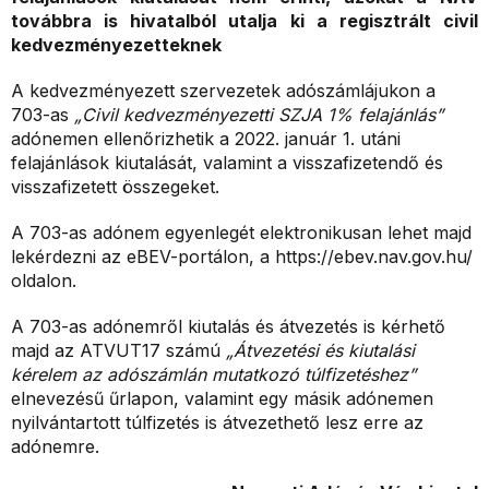
továbbra is hivatalból utalja ki a regisztrált civil
kedvezményezetteknek
A kedvezményezett szervezetek adószámlájukon a
703-as
„Civil kedvezményezetti SZJA 1% felajánlás”
adónemen ellenőrizhetik a 2022. január 1. utáni
felajánlások kiutalását, valamint a visszafizetendő és
visszafizetett összegeket.
A 703-as adónem egyenlegét elektronikusan lehet majd
lekérdezni az eBEV-portálon, a https://ebev.nav.gov.hu/
oldalon.
A 703-as adónemről kiutalás és átvezetés is kérhető
majd az ATVUT17 számú
„Átvezetési és kiutalási
kérelem az adószámlán mutatkozó túlfizetéshez”
elnevezésű űrlapon, valamint egy másik adónemen
nyilvántartott túlfizetés is átvezethető lesz erre az
adónemre.