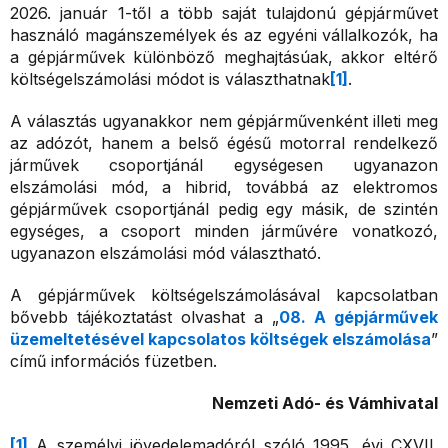
2026. január 1-től a több saját tulajdonú gépjárművet
használó magánszemélyek és az egyéni vállalkozók, ha
a gépjárművek különböző meghajtásúak, akkor eltérő
költségelszámolási módot is választhatnak
[1]
.
A választás ugyanakkor nem gépjárművenként illeti meg
az adózót, hanem a belső égésű motorral rendelkező
járművek csoportjánál egységesen ugyanazon
elszámolási mód, a hibrid, továbbá az elektromos
gépjárművek csoportjánál pedig egy másik, de szintén
egységes, a csoport minden járművére vonatkozó,
ugyanazon elszámolási mód választható.
A gépjárművek költségelszámolásával kapcsolatban
bővebb tájékoztatást olvashat a „
08. A gépjárművek
üzemeltetésével kapcsolatos költségek elszámolása
”
című információs füzetben.
Nemzeti Adó- és Vámhivatal
[1]
A személyi jövedelemadóról szóló 1995. évi CXVII.