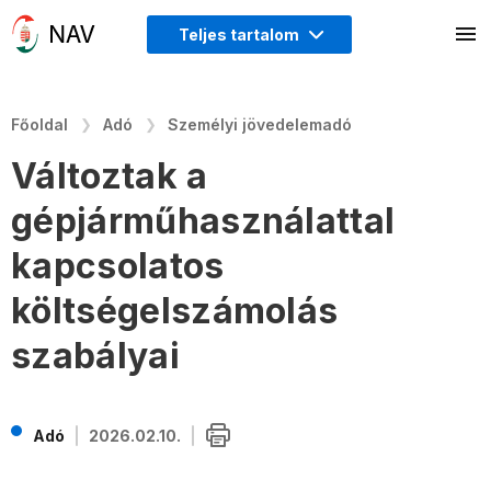
Teljes tartalom
Főoldal
Adó
Személyi jövedelemadó
Változtak a
gépjárműhasználattal
kapcsolatos
költségelszámolás
szabályai
Adó
2026.02.10.