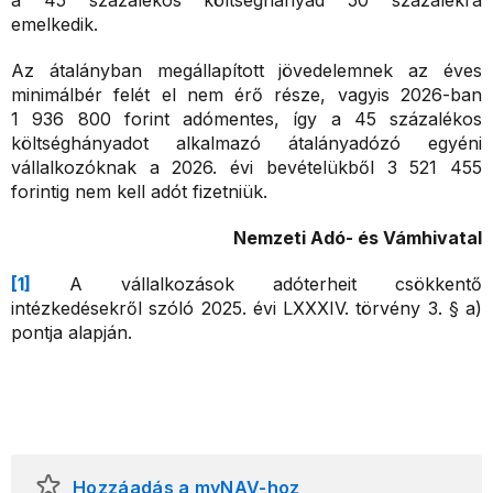
a 45 százalékos költséghányad 50 százalékra
emelkedik.
Az átalányban megállapított jövedelemnek az éves
minimálbér felét el nem érő része, vagyis 2026-ban
1 936 800 forint adómentes, így a 45 százalékos
költséghányadot alkalmazó átalányadózó egyéni
vállalkozóknak a 2026. évi bevételükből 3 521 455
forintig nem kell adót fizetniük.
Nemzeti Adó- és Vámhivatal
[1]
A vállalkozások adóterheit csökkentő
intézkedésekről szóló 2025. évi LXXXIV. törvény 3. § a)
pontja alapján.
Hozzáadás a myNAV-hoz