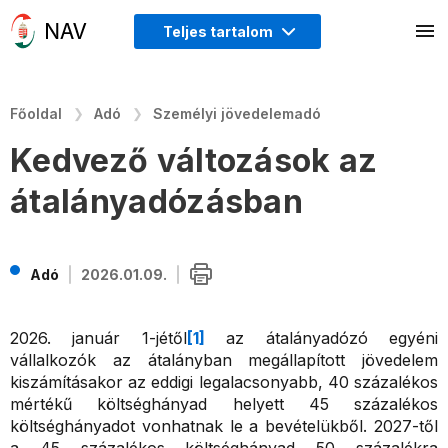
Teljes tartalom
Főoldal
Adó
Személyi jövedelemadó
Kedvező változások az
átalányadózásban
Adó
2026.01.09.
2026. január 1-jétől
[1]
az átalányadózó egyéni
vállalkozók az átalányban megállapított jövedelem
kiszámításakor az eddigi legalacsonyabb, 40 százalékos
mértékű költséghányad helyett 45 százalékos
költséghányadot vonhatnak le a bevételükből. 2027-től