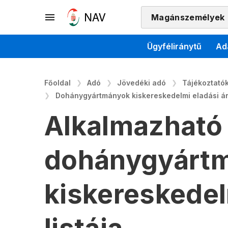
Magánszemélyek
Ügyféliránytű
Ad
Főoldal
Adó
Jövedéki adó
Tájékoztatók
Dohánygyártmányok kiskereskedelmi eladási á
Alkalmazható
dohánygyárt
kiskereskedel