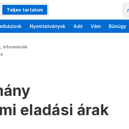
Teljes tartalom
atbázisok
Nyomtatványok
Adó
Vám
Bűnügy
, információk
ra
mány
mi eladási árak