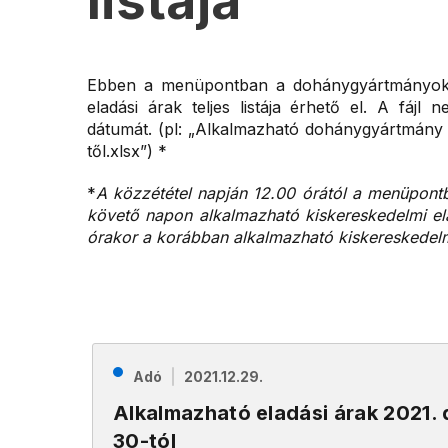
listája
Ebben a menüpontban a dohánygyártmányok t
eladási árak teljes listája érhető el. A fáj
dátumát. (pl: „Alkalmazható dohánygyártmány k
től.xlsx”) *
*
A közzététel napján 12.00 órától a menüpontb
követő napon alkalmazható kiskereskedelmi ela
órakor a korábban alkalmazható kiskereskedelmi e
Adó
2021.12.29.
Alkalmazható eladási árak 2021.
30-tól