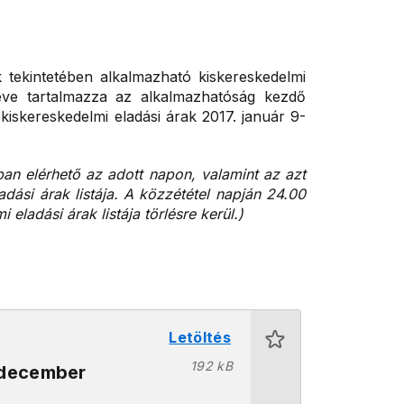
ekintetében alkalmazható kiskereskedelmi
l neve tartalmazza az alkalmazhatóság kezdő
iskereskedelmi eladási árak 2017. január 9-
an elérhető az adott napon, valamint az azt
dási árak listája. A közzététel napján 24.00
ladási árak listája törlésre kerül.)
Letöltés
192 kB
 december