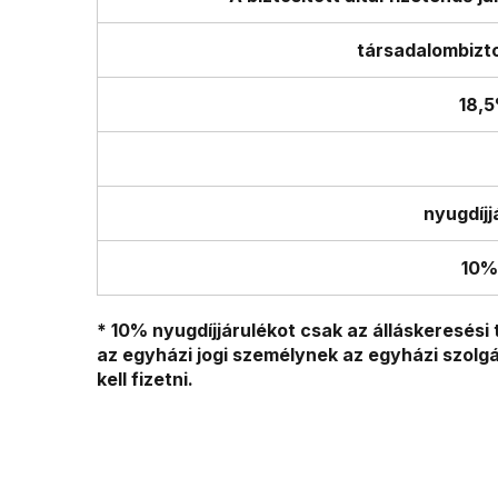
társadalombizto
18,
nyugdíjj
10%
* 10% nyugdíjjárulékot csak az álláskeresés
az egyházi jogi személynek az egyházi szolgá
kell fizetni.