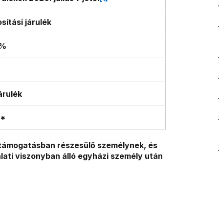
sítási járulék
5%
árulék
*
i támogatásban részesülő személynek, és
lati viszonyban álló egyházi személy után