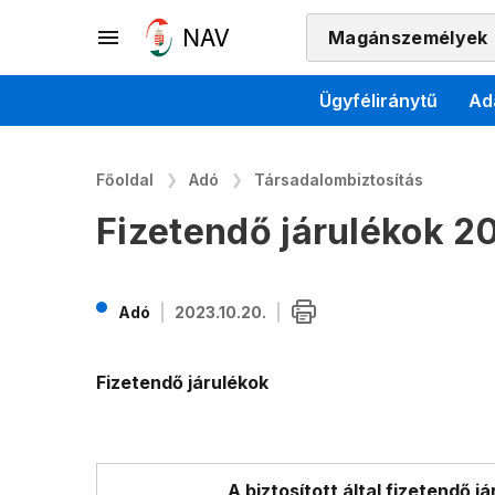
Magánszemélyek
Ügyféliránytű
Ad
Főoldal
Adó
Társadalombiztosítás
Fizetendő járulékok 20
Adó
2023.10.20.
Fizetendő járulékok
A biztosított által fizetendő já