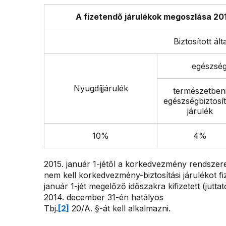
A fizetendő járulékok megoszlása 2015
Biztosított ált
egészség
Nyugdíjjárulék
természetben
egészségbiztosít
járulék
10%
4%
2015. január 1-jétől a korkedvezmény rendszere k
nem kell korkedvezmény-biztosítási járulékot f
január 1-jét megelőző időszakra kifizetett (jutt
2014. december 31-én hatályos
Tbj.
[2]
20/A. §-át kell alkalmazni.