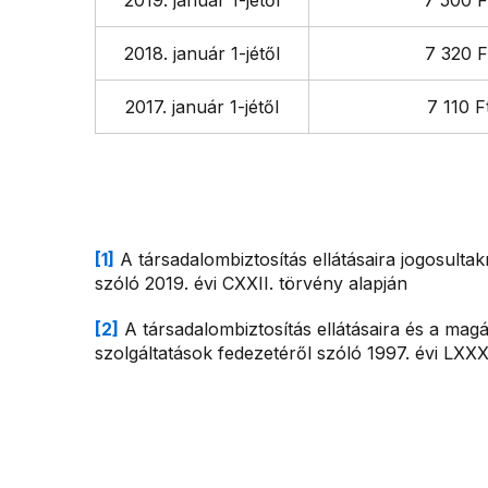
2019. január 1-jétől
7 500 F
2018. január 1-jétől
7 320 F
2017. január 1-jétől
7 110 F
[1]
A társadalombiztosítás ellátásaira jogosultak
szóló 2019. évi CXXII. törvény alapján
[2]
A társadalombiztosítás ellátásaira és a magá
szolgáltatások fedezetéről szóló 1997. évi LXXX