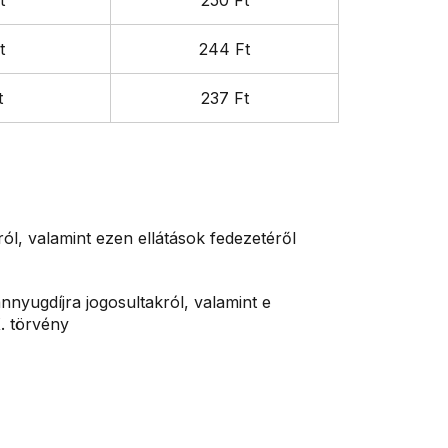
t
250 Ft
t
244 Ft
t
237 Ft
ról, valamint ezen ellátások fedezetéről
nnyugdíjra jogosultakról, valamint e
. törvény