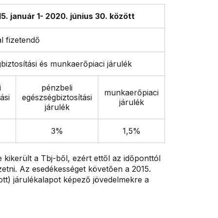
. január 1- 2020. június 30. között
al fizetendő
biztosítási és munkaerőpiaci járulék
i
pénzbeli
munkaerőpiaci
ási
egészségbiztosítási
járulék
járulék
3%
1,5%
ikerült a Tbj-ből, ezért ettől az időponttól
izetni. Az esedékességet követően a 2015.
atott) járulékalapot képező jövedelmekre a