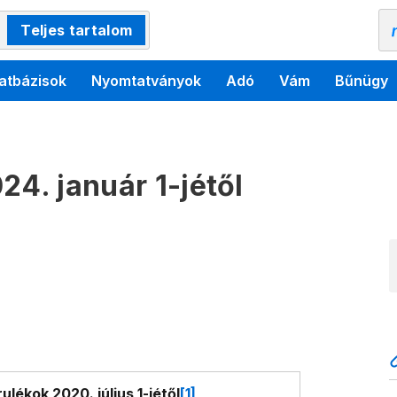
Teljes tartalom
atbázisok
Nyomtatványok
Adó
Vám
Bűnügy
24. január 1-jétől
rulékok 2020. július 1-jétől
[1]