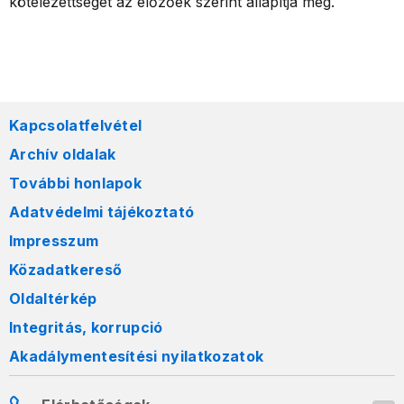
kötelezettségét az előzőek szerint állapítja meg.
Kapcsolatfelvétel
Archív oldalak
További honlapok
Adatvédelmi tájékoztató
Impresszum
Közadatkereső
Oldaltérkép
Integritás, korrupció
Akadálymentesítési nyilatkozatok