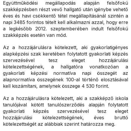
Együttműködési megállapodás alapján felsőfokú
szakképzésben részt vevő hallgató után igénybe vehető
éves és havi csökkentő tétel megállapításánál szintén a
napi 3485 forintos tételt kell alkalmazni azzal, hogy erre
a legkésőbb 2012. szeptemberében indult felsőfokú
szakképzés esetén van mód.
Az a hozzájárulásra kötelezett, aki gyakorlatigényes
alapképzési szak keretében folytatott gyakorlati képzés
szervezésével tesz eleget hozzájárulási
kötelezettségének, a hallgatóra vonatkozóan a
gyakorlati képzési normatíva napi összegét az
alapnormatíva összegének 100-al történő elosztásával
kell kiszámítani, amelynek összege 4 530 forint.
Az a hozzájárulásra kötelezett, aki a szakképző iskola
tanulójával kötött tanulószerződés alapján folytatott
gyakorlati képzés szervezésével tesz eleget
hozzájárulási kötelezettségének, éves bruttó
kötelezettségét az alábbiak szerint határozza meg.