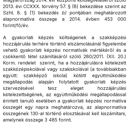
Magyarország 2014. évi központi költségvetéséről szóló
2013. évi CCXXX. törvény 57. § (8) bekezdése szerint az
Szht. 8. § (1) bekezdés
b)
pontjában meghatározott
alapnormatíva összege a 2014. évben 453 000
forint/fő/év.
A gyakorlati képzés költségeinek a szakképzési
hozzájárulás terhére történő elszámolásánál figyelembe
vehető gyakorlati képzési normatívák mértékéről és a
csökkentő tétel számításáról szóló 280/2011. (XII. 20.)
Korm. rendelet szerint, ha a hozzájárulásra kötelezett
szakközépiskolával vagy szakiskolával (a továbbiakban
együtt: szakképző iskola) kötött együttműködési
megállapodás alapján folytatott gyakorlati képzés
szervezésével tesz eleget hozzájárulási
kötelezettségének, az együttműködési megállapodással
érintett tanuló esetében a gyakorlati képzési normatíva
összegét egy napra meghatározva, az alapnormatíva
összegének 130-al történő elosztásával kell kiszámítani,
amelynek összege 3 485 forint.