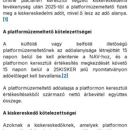
online piactéren keresztül végzett kiskereskedelmi
tevékenység után 2025-től a platformüzemeltető fizeti
meg a kiskereskedelmi adót, mivel ő lesz az adó alanya.
[1]
A platformüzemeltető kötelezettségei
A külföldi vagy belföldi illetőségű
platformüzemeltetőnek az adóalanyisága létrejöttét 15
napon belül be kell jelentenie a NAV-hoz, és a
platformon keresztüli értékesítés megkezdését követő
15 napon belül a 25KISKER jelű nyomtatványon
adóelőleget kell bevallania.
[2]
A platformüzemeltető adóalapja a platformon keresztüli
értékesítésekből származó nettó árbevétel együttes
összege.
A kiskereskedő kötelezettségei
Azoknak a kiskereskedőknek, amelyek platformon