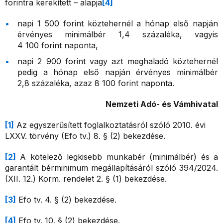
forintra kerekített – alapja
[4]
napi 1 500 forint köztehernél a hónap első napján
érvényes minimálbér 1,4 százaléka, vagyis
4 100 forint naponta,
napi 2 900 forint vagy azt meghaladó köztehernél
pedig a hónap első napján érvényes minimálbér
2,8 százaléka, azaz 8 100 forint naponta.
Nemzeti Adó- és Vámhivatal
[1]
Az egyszerűsített foglalkoztatásról szóló 2010. évi
LXXV. törvény (Efo tv.) 8. § (2) bekezdése.
[2]
A kötelező legkisebb munkabér (minimálbér) és a
garantált bérminimum megállapításáról szóló 394/2024.
(XII. 12.) Korm. rendelet 2. § (1) bekezdése.
[3]
Efo tv. 4. § (2) bekezdése.
[4]
Efo tv. 10. § (2) bekezdése.