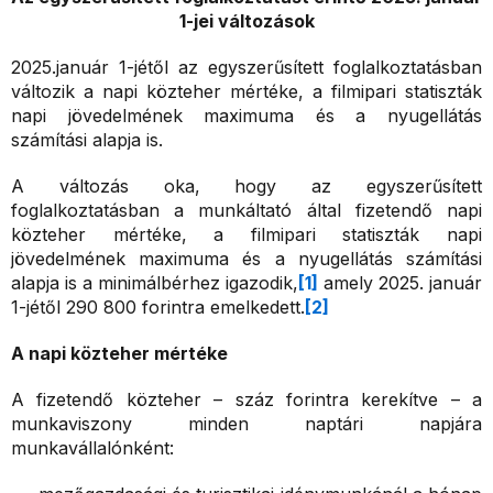
1-jei változások
2025.január 1-jétől az egyszerűsített foglalkoztatásban
változik a napi közteher mértéke, a filmipari statiszták
napi jövedelmének maximuma és a nyugellátás
számítási alapja is.
A változás oka, hogy az egyszerűsített
foglalkoztatásban a munkáltató által fizetendő napi
közteher mértéke, a filmipari statiszták napi
jövedelmének maximuma és a nyugellátás számítási
alapja is a minimálbérhez igazodik,
[1]
amely 2025. január
1-jétől 290 800 forintra emelkedett.
[2]
A napi közteher mértéke
A fizetendő közteher – száz forintra kerekítve – a
munkaviszony minden naptári napjára
munkavállalónként: