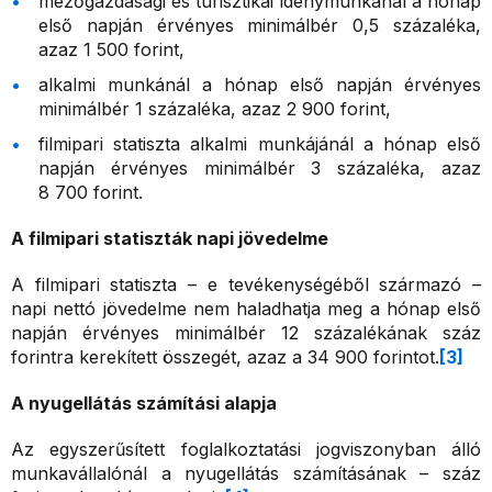
mezőgazdasági és turisztikai idénymunkánál a hónap
első napján érvényes minimálbér 0,5 százaléka,
azaz 1 500 forint,
alkalmi munkánál a hónap első napján érvényes
minimálbér 1 százaléka, azaz 2 900 forint,
filmipari statiszta alkalmi munkájánál a hónap első
napján érvényes minimálbér 3 százaléka, azaz
8 700 forint.
A filmipari statiszták napi jövedelme
A filmipari statiszta – e tevékenységéből származó –
napi nettó jövedelme nem haladhatja meg a hónap első
napján érvényes minimálbér 12 százalékának száz
forintra kerekített összegét, azaz a 34 900 forintot.
[3]
A nyugellátás számítási alapja
Az egyszerűsített foglalkoztatási jogviszonyban álló
munkavállalónál a nyugellátás számításának – száz