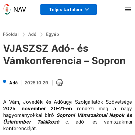
Teljes tartalom
Főoldal
Adó
Egyéb
VJASZSZ Adó- és
Vámkonferencia – Sopron
Adó
2025.10.29.
A Vám, Jövedéki és Adóügyi Szolgáltatók Szövetsége
2025. november 20-21-én
rendezi meg a nagy
hagyományokkal bíró
Soproni Vámszakmai Napok és
Üzletember Találkozó
c. adó- és vámszakmai
konferenciáját.