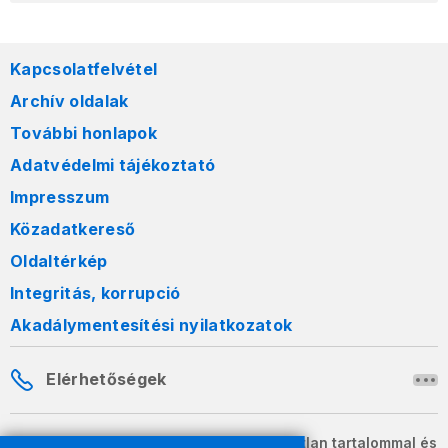
Kapcsolatfelvétel
Archív oldalak
További honlapok
Adatvédelmi tájékoztató
Impresszum
Közadatkereső
Oldaltérkép
Integritás, korrupció
Akadálymentesítési nyilatkozatok
Elérhetőségek
A honlapon szereplő információk változatlan tartalommal és