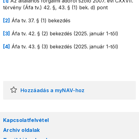
[1]
Az általános forgalmi adóról szóló 2007. évi CXXVII.
törvény (Áfa tv.) 42. §, 43. § (1) bek. d) pont
[2]
Áfa tv. 37. § (1) bekezdés
[3]
Áfa tv. 42. § (2) bekezdés (2025. január 1-től)
[4]
Áfa tv. 43. § (3) bekezdés (2025. január 1-től)
Hozzáadás a myNAV-hoz
Kapcsolatfelvétel
Archív oldalak