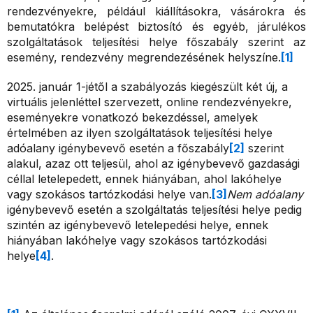
rendezvényekre, például kiállításokra, vásárokra és
bemutatókra belépést biztosító és egyéb, járulékos
szolgáltatások teljesítési helye főszabály szerint az
esemény, rendezvény megrendezésének helyszíne.
[1]
2025. január 1-jétől a szabályozás kiegészült két új, a
virtuális jelenléttel szervezett, online rendezvényekre,
eseményekre vonatkozó bekezdéssel, amelyek
értelmében az ilyen szolgáltatások teljesítési helye
adóalany igénybevevő esetén a főszabály
[2]
szerint
alakul, azaz ott teljesül, ahol az igénybevevő gazdasági
céllal letelepedett, ennek hiányában, ahol lakóhelye
vagy szokásos tartózkodási helye van.
[3]
Nem adóalany
igénybevevő esetén a szolgáltatás teljesítési helye pedig
szintén az igénybevevő letelepedési helye, ennek
hiányában lakóhelye vagy szokásos tartózkodási
helye
[4]
.