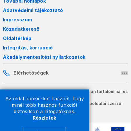
További honlapok
Adatvédelmi tájékoztató
Impresszum
Közadatkereső
Oldaltérkép
Integritás, korrupció
Akadálymentesítési nyilatkozatok
Elérhetőségek
A honlapon szereplő információk változatlan tartalommal és
formában szabadon terjeszthetők.
Az oldal cookie-kat használ, hogy
2026 © A Nemzeti Adó- és Vámhivatal weboldalai szerzői
minél több hasznos funkciót
jogvédelem alatt állnak.
biztosítson a látogatóknak.
Részletek