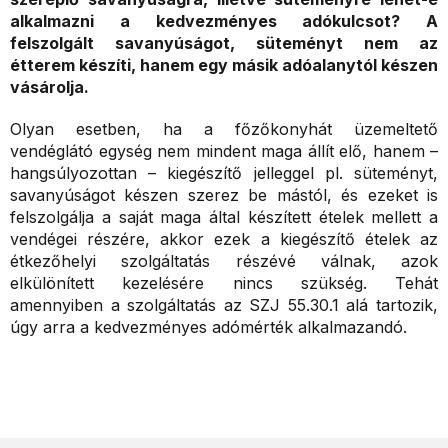
alkalmazni a kedvezményes adókulcsot? A
felszolgált savanyúságot, süteményt nem az
étterem készíti, hanem egy másik adóalanytól készen
vásárolja.
Olyan esetben, ha a főzőkonyhát üzemeltető
vendéglátó egység nem mindent maga állít elő, hanem –
hangsúlyozottan – kiegészítő jelleggel pl. süteményt,
savanyúságot készen szerez be mástól, és ezeket is
felszolgálja a saját maga által készített ételek mellett a
vendégei részére, akkor ezek a kiegészítő ételek az
étkezőhelyi szolgáltatás részévé válnak, azok
elkülönített kezelésére nincs szükség. Tehát
amennyiben a szolgáltatás az SZJ 55.30.1 alá tartozik,
úgy arra a kedvezményes adómérték alkalmazandó.