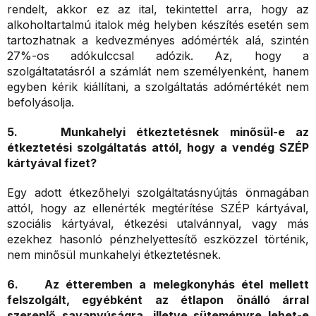
rendelt, akkor ez az ital, tekintettel arra, hogy az
alkoholtartalmú italok még helyben készítés esetén sem
tartozhatnak a kedvezményes adómérték alá, szintén
27%-os adókulccsal adózik. Az, hogy a
szolgáltatatásról a számlát nem személyenként, hanem
egyben kérik kiállítani, a szolgáltatás adómértékét nem
befolyásolja.
5. Munkahelyi étkeztetésnek minősül-e az
étkeztetési szolgáltatás attól, hogy a vendég SZÉP
kártyával fizet?
Egy adott étkezőhelyi szolgáltatásnyújtás önmagában
attól, hogy az ellenérték megtérítése SZÉP kártyával,
szociális kártyával, étkezési utalvánnyal, vagy más
ezekhez hasonló pénzhelyettesítő eszközzel történik,
nem minősül munkahelyi étkeztetésnek.
6. Az étteremben a melegkonyhás étel mellett
felszolgált, egyébként az étlapon önálló árral
szereplő savanyúságra, illetve süteményre lehet-e