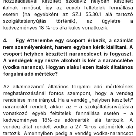
hozzáadásával készített szódavíz helyben készített
italnak minősül, így az egyéb feltételek fennállása
esetén (ha egyébként az SZJ 55.30.1 alá tartozó
szolgáltatásnyújtás történik), az ügyletre a
kedvezményes 18 %-os áfa kulcs vonatkozik.
4. Egy étterembe egy csoport érkezik, a számlát
nem személyenként, hanem egyben kérik kiállítani. A
csoport helyben készített narancslevet is fogyaszt.
A vendégek egy része alkoholt is kér a narancslébe
(vodka narancs). Hogyan alakul ezen italok általános
forgalmi adó mértéke?
Az alkalmazandó általános forgalmi adó mértékének
meghatározásánál fontos szempont, hogy a vendég
rendelése mire irányul. Ha a vendég „helyben készített”
narancslét rendelt, akkor az – a szolgáltatásnyújtásra
vonatkozó egyéb feltételek fennállása esetén – a
kedvezményes 18%-os adómérték alá tartozik. A
vendég által rendelt vodka a 27 %-os adómérték alá
tartozik. Amennyiben pedig a vendég vodka-narancsot