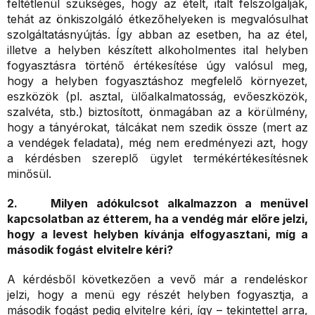
feltétlenül szükséges, hogy az ételt, italt felszolgálják,
tehát az önkiszolgáló étkezőhelyeken is megvalósulhat
szolgáltatásnyújtás. Így abban az esetben, ha az étel,
illetve a helyben készített alkoholmentes ital helyben
fogyasztásra történő értékesítése úgy valósul meg,
hogy a helyben fogyasztáshoz megfelelő környezet,
eszközök (pl. asztal, ülőalkalmatosság, evőeszközök,
szalvéta, stb.) biztosított, önmagában az a körülmény,
hogy a tányérokat, tálcákat nem szedik össze (mert az
a vendégek feladata), még nem eredményezi azt, hogy
a kérdésben szereplő ügylet termékértékesítésnek
minősül.
2. Milyen adókulcsot alkalmazzon a menüvel
kapcsolatban az étterem, ha a vendég már előre jelzi,
hogy a levest helyben kívánja elfogyasztani, míg a
második fogást elvitelre kéri?
A kérdésből következően a vevő már a rendeléskor
jelzi, hogy a menü egy részét helyben fogyasztja, a
második fogást pedig elvitelre kéri, így – tekintettel arra,