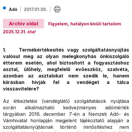
Adó
2017.01.30.
Archív oldal
Figyelem, hatályon kívüli tartalom
2025.12.31. óta!
1. Termékértékesítés vagy szolgáltatásnyújtás
valósul meg az olyan melegkonyhás önkiszolgáló
étterem esetén, ahol biztosított a fogyasztáshoz
asztal, ülőhely, megfelelő evőeszköz, szalvéta,
azonban az asztalokat nem szedik le, hanem
kiírásban hívják fel a vendéget a tálca
visszavitelére?
Az étkeztetési (vendéglátó) szolgáltatások nyújtása
során alkalmazható kedvezményes adómérték
tárgyában 2016. december 7-én a Nemzeti Adó- és
Vámhivatal honlapján megjelent tájékoztató alapján a
szolgáltatásnyújtásnak történő minősítéshez nem