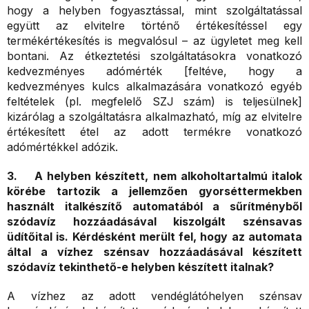
hogy a helyben fogyasztással, mint szolgáltatással
együtt az elvitelre történő értékesítéssel egy
termékértékesítés is megvalósul – az ügyletet meg kell
bontani. Az étkeztetési szolgáltatásokra vonatkozó
kedvezményes adómérték [feltéve, hogy a
kedvezményes kulcs alkalmazására vonatkozó egyéb
feltételek (pl. megfelelő SZJ szám) is teljesülnek]
kizárólag a szolgáltatásra alkalmazható, míg az elvitelre
értékesített étel az adott termékre vonatkozó
adómértékkel adózik.
3. A helyben készített, nem alkoholtartalmú italok
körébe tartozik a jellemzően gyorséttermekben
használt italkészítő automatából a sűrítményből
szódavíz hozzáadásával kiszolgált szénsavas
üdítőital is. Kérdésként merült fel, hogy az automata
által a vízhez szénsav hozzáadásával készített
szódavíz tekinthető-e helyben készített italnak?
A vízhez az adott vendéglátóhelyen szénsav