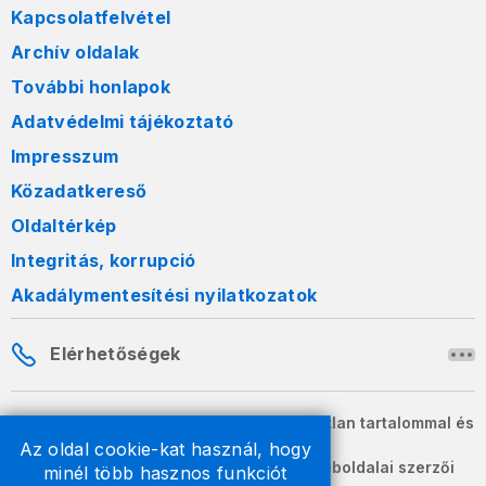
Kapcsolatfelvétel
Archív oldalak
További honlapok
Adatvédelmi tájékoztató
Impresszum
Közadatkereső
Oldaltérkép
Integritás, korrupció
Akadálymentesítési nyilatkozatok
Elérhetőségek
A honlapon szereplő információk változatlan tartalommal és
formában szabadon terjeszthetők.
Az oldal cookie-kat használ, hogy
2026 © A Nemzeti Adó- és Vámhivatal weboldalai szerzői
minél több hasznos funkciót
jogvédelem alatt állnak.