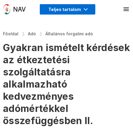
Teljes tartalom
Főoldal
Adó
Általános forgalmi adó
Gyakran ismételt kérdések
az étkeztetési
szolgáltatásra
alkalmazható
kedvezményes
adómértékkel
összefüggésben II.