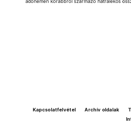
adónemen korábbról származó hátralékos összeg
Kapcsolatfelvétel
Archív oldalak
T
In