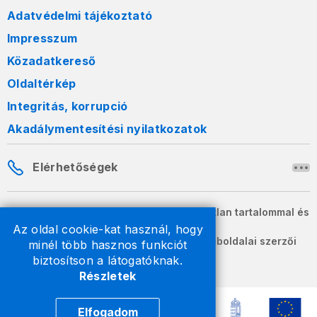
Adatvédelmi tájékoztató
Impresszum
Közadatkereső
Oldaltérkép
Integritás, korrupció
Akadálymentesítési nyilatkozatok
Elérhetőségek
A honlapon szereplő információk változatlan tartalommal és
formában szabadon terjeszthetők.
Az oldal cookie-kat használ, hogy
2026 © A Nemzeti Adó- és Vámhivatal weboldalai szerzői
minél több hasznos funkciót
jogvédelem alatt állnak.
biztosítson a látogatóknak.
Részletek
Elfogadom