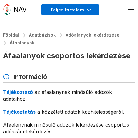
Teljes tartalom
Főoldal
Adatbázisok
Adóalanyok lekérdezése
Áfaalanyok
Áfaalanyok csoportos lekérdezése
Információ
Tájékoztató
az áfaalanynak minősülő adózók
adataihoz.
Tájékoztatás
a közzétett adatok közhitelességéről.
Áfaalanynak minősülő adózók lekérdezése csoportos
adószám-lekérdezés.