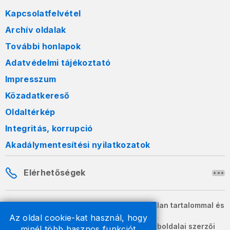
Kapcsolatfelvétel
Archív oldalak
További honlapok
Adatvédelmi tájékoztató
Impresszum
Közadatkereső
Oldaltérkép
Integritás, korrupció
Akadálymentesítési nyilatkozatok
Elérhetőségek
A honlapon szereplő információk változatlan tartalommal és
formában szabadon terjeszthetők.
Az oldal cookie-kat használ, hogy
2026 © A Nemzeti Adó- és Vámhivatal weboldalai szerzői
minél több hasznos funkciót