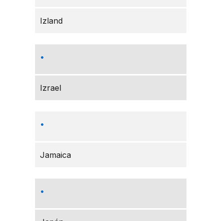
Izland
Izrael
Jamaica