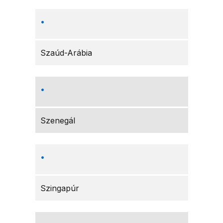
Szaúd-Arábia
Szenegál
Szingapúr