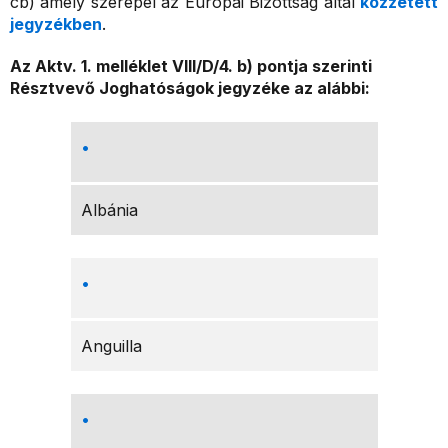
cb) amely szerepel az Európai Bizottság által
közzétett
jegyzékben
.
Az Aktv. 1. melléklet VIII/D/4. b) pontja szerinti
Résztvevő Joghatóságok jegyzéke az alábbi:
Albánia
Anguilla