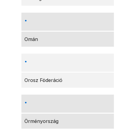
Omán
Orosz Föderáció
Örményország