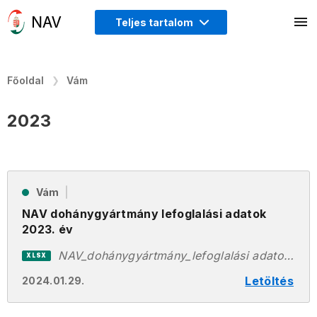
Teljes tartalom
Főoldal
Vám
2023
Vám
NAV dohánygyártmány lefoglalási adatok
2023. év
NAV_dohánygyártmány_lefoglalási adatok_2023. év.xlsx
XLSX
Letöltés
2024.01.29.