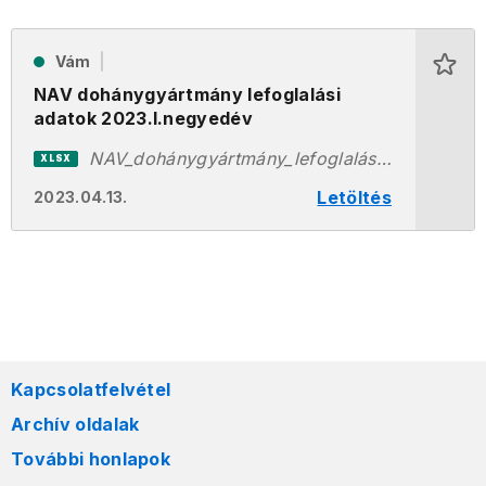
Vám
NAV dohánygyártmány lefoglalási
adatok 2023.I.negyedév
NAV_dohánygyártmány_lefoglalási adatok_2023.I.név.xlsx
XLSX
Letöltés
2023.04.13.
Kapcsolatfelvétel
Archív oldalak
További honlapok