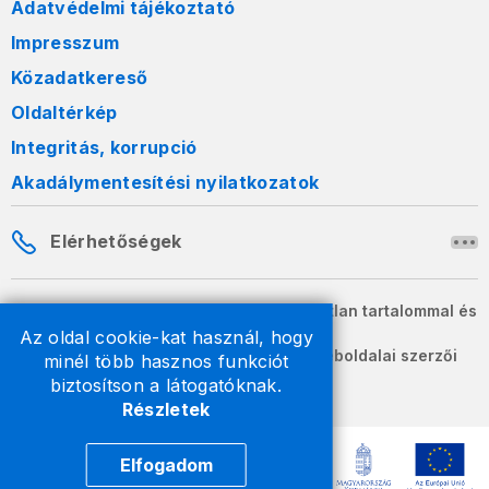
Adatvédelmi tájékoztató
Impresszum
Közadatkereső
Oldaltérkép
Integritás, korrupció
Akadálymentesítési nyilatkozatok
Elérhetőségek
A honlapon szereplő információk változatlan tartalommal és
formában szabadon terjeszthetők.
Az oldal cookie-kat használ, hogy
2026 © A Nemzeti Adó- és Vámhivatal weboldalai szerzői
minél több hasznos funkciót
jogvédelem alatt állnak.
biztosítson a látogatóknak.
Részletek
Elfogadom