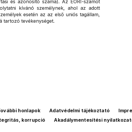
tartási és azonosító száma). Az EORI-számot
olytatni kívánó személynek, ahol az adott
személyek esetén az az első uniós tagállam,
á tartozó tevékenységet.
ovábbi honlapok
Adatvédelmi tájékoztató
Impr
tegritás, korrupció
Akadálymentesítési nyilatkozat