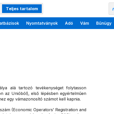
Teljes tartalom
atbázisok
Nyomtatványok
Adó
Vám
Bűnügy
lya alá tartozó tevékenységet folytasson
jon az Unióból), első lépésben egyértelműen
hhez egy vámazonosító számot kell kapnia.
szám (Economic Operators’ Registration and