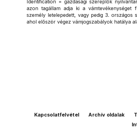
Identification = gazdasági szereplők nyilván
azon tagállam adja ki a vámtevékenységet f
személy letelepedett, vagy pedig 3. országos 
ahol először végez vámjogszabályok hatálya al
Kapcsolatfelvétel
Archív oldalak
T
In