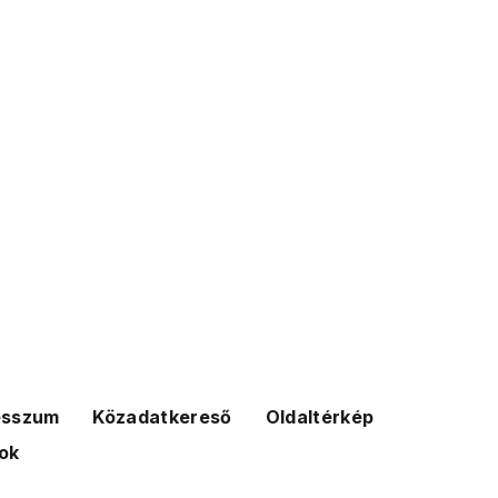
esszum
Közadatkereső
Oldaltérkép
ok