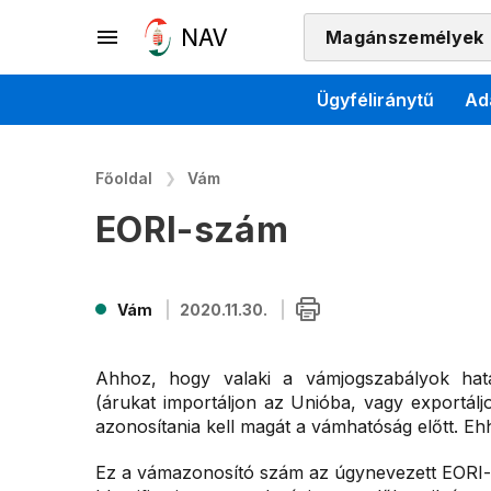
Magánszemélyek
Ügyféliránytű
Ad
Főoldal
Vám
EORI-szám
Vám
2020.11.30.
Ahhoz, hogy valaki a vámjogszabályok hatá
(árukat importáljon az Unióba, vagy exportál
azonosítania kell magát a vámhatóság előtt. E
Ez a vámazonosító szám az úgynevezett EORI-