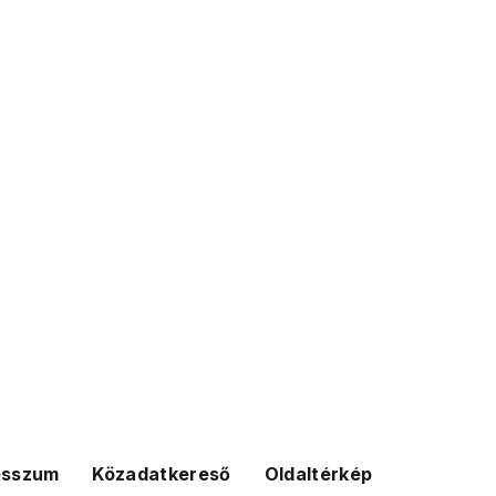
esszum
Közadatkereső
Oldaltérkép