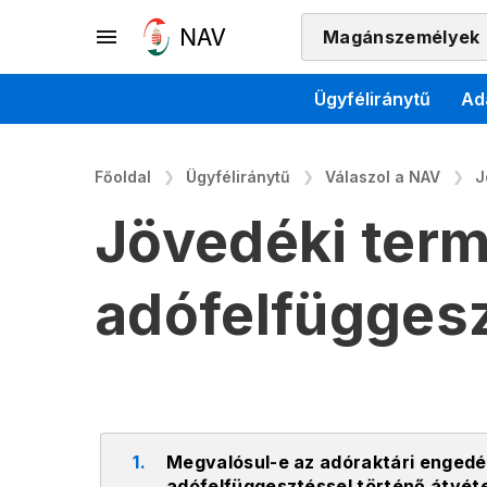
Magánszemélyek
Ügyféliránytű
Ad
Főoldal
Ügyféliránytű
Válaszol a NAV
J
Jövedéki term
adófelfügges
1.
Megvalósul-e az adóraktári engedél
adófelfüggesztéssel történő átvéte