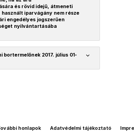
sára és rövid idejű, átmeneti
a használt iparvágány nem része
ári engedélyes jogszerűen
séget nyilvántartásába
i bortermelőnek 2017. július 01-
ovábbi honlapok
Adatvédelmi tájékoztató
Impr