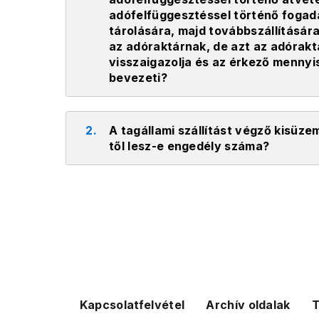
adófelfüggesztéssel történő fogadá
tárolására, majd továbbszállításár
az adóraktárnak, de azt az adórakt
visszaigazolja és az érkező mennyi
bevezeti?
2.
A tagállami szállítást végző kisüzem
től lesz-e engedély száma?
Kapcsolatfelvétel
Archív oldalak
T