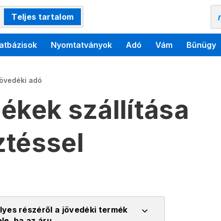
Teljes tartalom
atbázisok
Nyomtatványok
Adó
Vám
Bűnügy
övedéki adó
ékek szállítása
ztéssel
yes részéről a jövedéki termék
le, ha az áru