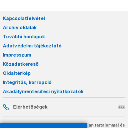
Kapcsolatfelvétel
Archív oldalak
További honlapok
Adatvédelmi tájékoztató
Impresszum
Közadatkereső
Oldaltérkép
Integritás, korrupció
Akadálymentesítési nyilatkozatok
Elérhetőségek
A honlapon szereplő információk változatlan tartalommal és