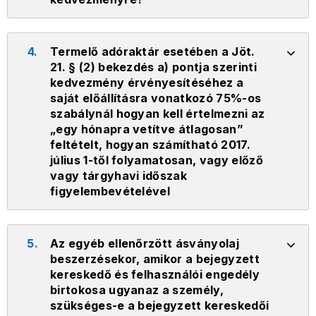
4.
Termelő adóraktár esetében a Jöt.
21. § (2) bekezdés a) pontja szerinti
kedvezmény érvényesítéséhez a
saját előállításra vonatkozó 75%-os
szabálynál hogyan kell értelmezni az
„egy hónapra vetítve átlagosan”
feltételt, hogyan számítható 2017.
július 1-től folyamatosan, vagy előző
vagy tárgyhavi időszak
figyelembevételével
5.
Az egyéb ellenőrzött ásványolaj
beszerzésekor, amikor a bejegyzett
kereskedő és felhasználói engedély
birtokosa ugyanaz a személy,
szükséges-e a bejegyzett kereskedői