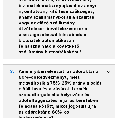
biztosítékának a nyújtásához annyi
nyomtatvány kitöltése szükséges,
ahány szállítmányból áll a szállítás,
vagy az előző szállítmány
átvételekor, bevételezésekor a
visszaigazolással felszabaduló
biztosíték automatikusan
felhasználható a következő
szállítmány biztosítékaként?
3.
Amennyiben elveszíti az adóraktár a
80%-os kedvezményt, mert
megváltozik a 75%-25% arány a saját
előállítású és a vásárolt termék
szabadforgalomba helyezése és
adófelfüggesztési eljárás keretében
feladása között, mikor jogosult újra
az adóraktár a 80%-os
kedvezményre?