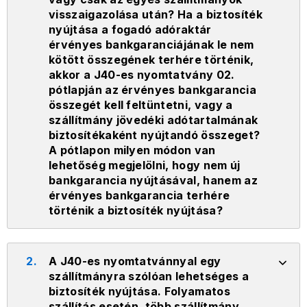
visszaigazolása után? Ha a biztosíték
nyújtása a fogadó adóraktár
érvényes bankgaranciájának le nem
kötött összegének terhére történik,
akkor a J40-es nyomtatvány 02.
pótlapján az érvényes bankgarancia
összegét kell feltüntetni, vagy a
szállítmány jövedéki adótartalmának
biztosítékaként nyújtandó összeget?
A pótlapon milyen módon van
lehetőség megjelölni, hogy nem új
bankgarancia nyújtásával, hanem az
érvényes bankgarancia terhére
történik a biztosíték nyújtása?
2.
A J40-es nyomtatvánnyal egy
szállítmányra szólóan lehetséges a
biztosíték nyújtása. Folyamatos
szállítás esetén, több szállítmány