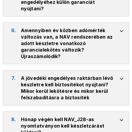
engedélyéhez külön garanciát
nyújtani?
6.
Amennyiben év közben adómérték
változás van, a NAV rendszerében az
adott készletre vonatkozó
garancialekötés változik?
Újraszámolódik?
7.
A jövedéki engedélyes raktárban lévő
készletre kell biztosítékot nyújtani?
Mikor kerül lekötésre és mikor kerül
felszabadításra a biztosíték
8.
Hónap végén kell NAV_J28-as
nyomtatványon kell készletzárást