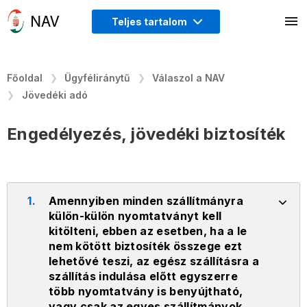
Teljes tartalom
Főoldal
Ügyféliránytű
Válaszol a NAV
Jövedéki adó
Engedélyezés, jövedéki biztosíték
1.
Amennyiben minden szállítmányra
külön-külön nyomtatványt kell
kitölteni, ebben az esetben, ha a le
nem kötött biztosíték összege ezt
lehetővé teszi, az egész szállításra a
szállítás indulása előtt egyszerre
több nyomtatvány is benyújtható,
vagy csak az egyes szállítmányok