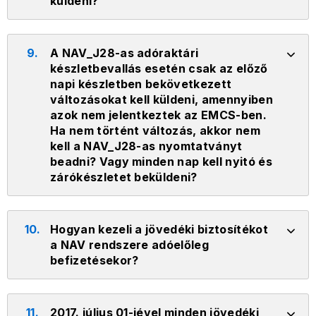
küldeni?
9.
A NAV_J28-as adóraktári
készletbevallás esetén csak az előző
napi készletben bekövetkezett
változásokat kell küldeni, amennyiben
azok nem jelentkeztek az EMCS-ben.
Ha nem történt változás, akkor nem
kell a NAV_J28-as nyomtatványt
beadni? Vagy minden nap kell nyitó és
zárókészletet beküldeni?
10.
Hogyan kezeli a jövedéki biztosítékot
a NAV rendszere adóelőleg
befizetésekor?
11.
2017. július 01-jével minden jövedéki