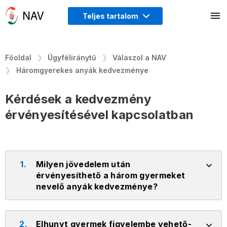
Teljes tartalom
Főoldal
Ügyféliránytű
Válaszol a NAV
Háromgyerekes anyák kedvezménye
Kérdések a kedvezmény
érvényesítésével kapcsolatban
1.
Milyen jövedelem után
érvényesíthető a három gyermeket
nevelő anyák kedvezménye?
2.
Elhunyt gyermek figyelembe vehető-