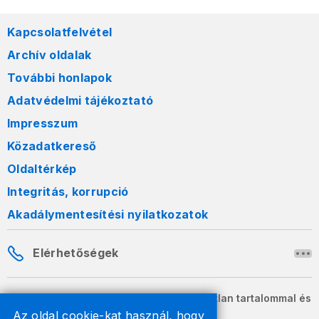
Kapcsolatfelvétel
Archív oldalak
További honlapok
Adatvédelmi tájékoztató
Impresszum
Közadatkereső
Oldaltérkép
Integritás, korrupció
Akadálymentesítési nyilatkozatok
Elérhetőségek
A honlapon szereplő információk változatlan tartalommal és
formában szabadon terjeszthetők.
Az oldal cookie-kat használ, hogy