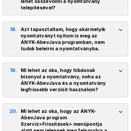
lehet összevonni a nyomtatvány
telepítésével?
18.
Azt tapasztaltam, hogy akármelyik
nyomtatványt nyitom is meg az
ÁNYK-AbevJava programban, nem
tudok beleírni a nyomtatványba.
19.
Mi lehet az oka, hogy hibásnak
bizonyul a nyomtatvány, noha az
ÁNYK-AbevJava és a nyomtatvány
legfrissebb verzióit használom?
20.
Mi lehet az oka, hogy az ÁNYK-
AbevJava program
Szerviz>Frissítések> menüpontja
alatt nem jelennek meg felsorolva a