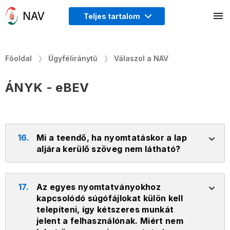
Teljes tartalom
Főoldal
Ügyféliránytű
Válaszol a NAV
ÁNYK - eBEV
16.
Mi a teendő, ha nyomtatáskor a lap
aljára kerülő szöveg nem látható?
17.
Az egyes nyomtatványokhoz
kapcsolódó súgófájlokat külön kell
telepíteni, így kétszeres munkát
jelent a felhasználónak. Miért nem