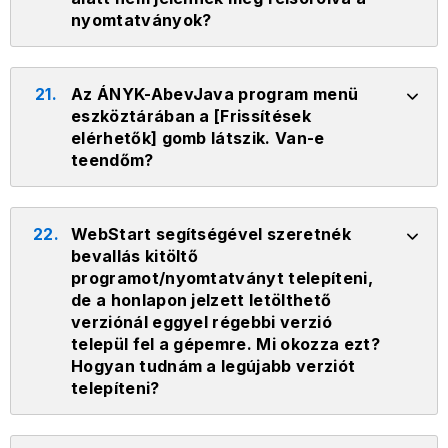
nyomtatványok?
21.
Az ÁNYK-AbevJava program menü
eszköztárában a [Frissítések
elérhetők] gomb látszik. Van-e
teendőm?
22.
WebStart segítségével szeretnék
bevallás kitöltő
programot/nyomtatványt telepíteni,
de a honlapon jelzett letölthető
verziónál eggyel régebbi verzió
települ fel a gépemre. Mi okozza ezt?
Hogyan tudnám a legújabb verziót
telepíteni?