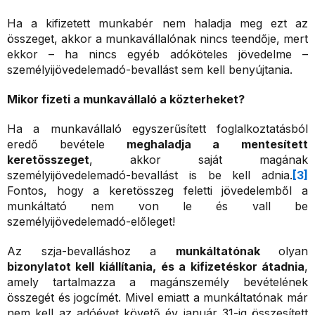
Ha a kifizetett munkabér nem haladja meg ezt az
összeget, akkor a munkavállalónak nincs teendője, mert
ekkor – ha nincs egyéb adóköteles jövedelme –
személyijövedelemadó-bevallást sem kell benyújtania.
Mikor fizeti a munkavállaló a közterheket?
Ha a munkavállaló egyszerűsített foglalkoztatásból
eredő bevétele
meghaladja a
mentesített
keretösszeget
, akkor saját magának
személyijövedelemadó-bevallást is be kell adnia.
[3]
Fontos, hogy a keretösszeg feletti jövedelemből a
munkáltató nem von le és vall be
személyijövedelemadó-előleget!
Az szja-bevalláshoz a
munkáltatónak
olyan
bizonylatot kell kiállítania,
és a kifizetéskor átadnia
,
amely tartalmazza a magánszemély bevételének
összegét és jogcímét. Mivel emiatt a munkáltatónak már
nem kell az adóévet követő év január 31-ig összesített