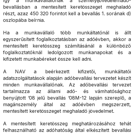
Így a munkavállalónak a személyijövedelemadó-
bevallásban a mentesített keretösszeget meghaladó
részt, azaz 450 320 forintot kell a bevallás 1. sorának d)
oszlopába beírnia.
Ha a munkavállaló több munkáltatónál is állt
egyszerűsített foglalkoztatásban az adóévben, akkor a
mentesített keretösszeg számításánál a különböző
foglalkoztatóknál ledolgozott munkanapokat és a
kifizetett munkabéreket össze kell adni.
A NAV a beérkezett kifizetői, munkáltatói
adatszolgáltatások alapján adóbevallási tervezetet készít
minden munkavállalónak. Az adóbevallási tervezet
tartalmazza az állami adó- és vámhatósághoz
benyújtott ’08 jelű bevallás ’08M-12 lapján szereplő, a
magánszemély által az adóévben megszerzett,
mentesített keretösszeget meghaladó jövedelmet.
A mentesített keretösszeg meghatározásához tehát
felhasználható az adóhatóság által elkészített bevallási