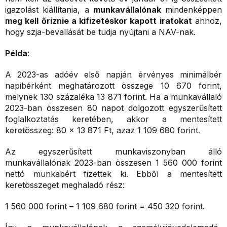
igazolást kiállítania, a
munkavállalónak
mindenképpen
meg kell őriznie a kifizetéskor kapott iratokat
ahhoz,
hogy szja-bevallását be tudja nyújtani a NAV-nak.
Példa
:
A 2023-as adóév első napján érvényes minimálbér
napibérként meghatározott összege 10 670 forint,
melynek 130 százaléka 13 871 forint. Ha a munkavállaló
2023-ban összesen 80 napot dolgozott egyszerűsített
foglalkoztatás keretében, akkor a mentesített
keretösszeg: 80 x 13 871 Ft, azaz 1 109 680 forint.
Az egyszerűsített munkaviszonyban álló
munkavállalónak 2023-ban összesen 1 560 000 forint
nettó munkabért fizettek ki. Ebből a mentesített
keretösszeget meghaladó rész:
1 560 000 forint – 1 109 680 forint = 450 320 forint.