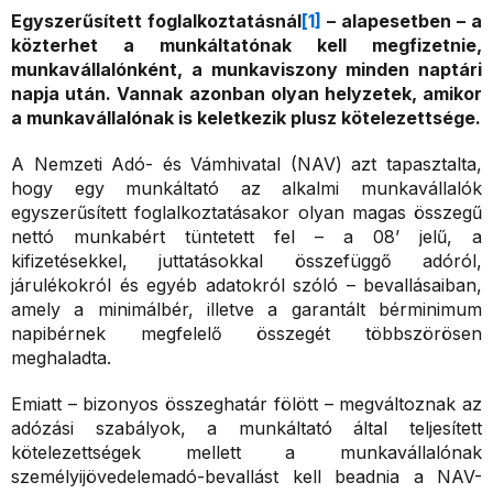
Egyszerűsített foglalkoztatásnál
[1]
– alapesetben – a
közterhet a munkáltatónak kell megfizetnie,
munkavállalónként, a munkaviszony minden naptári
napja után. Vannak azonban olyan helyzetek, amikor
a munkavállalónak is keletkezik plusz kötelezettsége.
A Nemzeti Adó- és Vámhivatal (NAV) azt tapasztalta,
hogy egy munkáltató az alkalmi munkavállalók
egyszerűsített foglalkoztatásakor olyan magas összegű
nettó munkabért tüntetett fel – a 08’ jelű, a
kifizetésekkel, juttatásokkal összefüggő adóról,
járulékokról és egyéb adatokról szóló – bevallásaiban,
amely a minimálbér, illetve a garantált bérminimum
napibérnek megfelelő összegét többszörösen
meghaladta.
Emiatt – bizonyos összeghatár fölött – megváltoznak az
adózási szabályok, a munkáltató által teljesített
kötelezettségek mellett a munkavállalónak
személyijövedelemadó-bevallást kell beadnia a NAV-