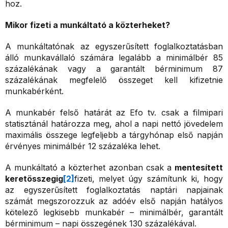
hoz.
Mikor fizeti a munkáltató a közterheket?
A munkáltatónak az egyszerűsített foglalkoztatásban
álló munkavállaló számára legalább a minimálbér 85
százalékának vagy a garantált bérminimum 87
százalékának megfelelő összeget kell kifizetnie
munkabérként.
A munkabér felső határát az Efo tv. csak a filmipari
statisztánál határozza meg, ahol a napi nettó jövedelem
maximális összege legfeljebb a tárgyhónap első napján
érvényes minimálbér 12 százaléka lehet.
A munkáltató a közterhet azonban csak a
mentesített
keretösszegig
[2]
fizeti, melyet úgy számítunk ki, hogy
az egyszerűsített foglalkoztatás naptári napjainak
számát megszorozzuk az adóév első napján hatályos
kötelező legkisebb munkabér – minimálbér, garantált
bérminimum – napi összegének 130 százalékával.