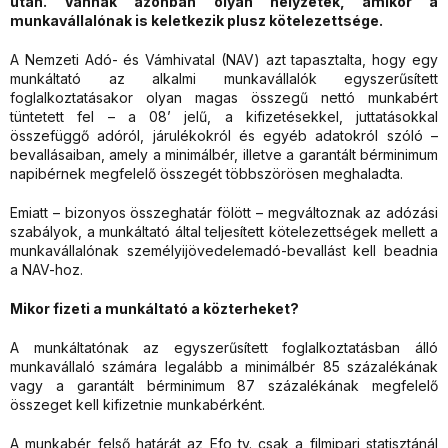
után. Vannak azonban olyan helyzetek, amikor a
munkavállalónak is keletkezik plusz kötelezettsége.
A Nemzeti Adó- és Vámhivatal (NAV) azt tapasztalta, hogy egy
munkáltató az alkalmi munkavállalók egyszerűsített
foglalkoztatásakor olyan magas összegű nettó munkabért
tüntetett fel – a 08’ jelű, a kifizetésekkel, juttatásokkal
összefüggő adóról, járulékokról és egyéb adatokról szóló –
bevallásaiban, amely a minimálbér, illetve a garantált bérminimum
napibérnek megfelelő összegét többszörösen meghaladta.
Emiatt – bizonyos összeghatár fölött – megváltoznak az adózási
szabályok, a munkáltató által teljesített kötelezettségek mellett a
munkavállalónak személyijövedelemadó-bevallást kell beadnia
a NAV-hoz.
Mikor fizeti a munkáltató a közterheket?
A munkáltatónak az egyszerűsített foglalkoztatásban álló
munkavállaló számára legalább a minimálbér 85 százalékának
vagy a garantált bérminimum 87 százalékának megfelelő
összeget kell kifizetnie munkabérként.
A munkabér felső határát az Efo tv. csak a filmipari statisztánál