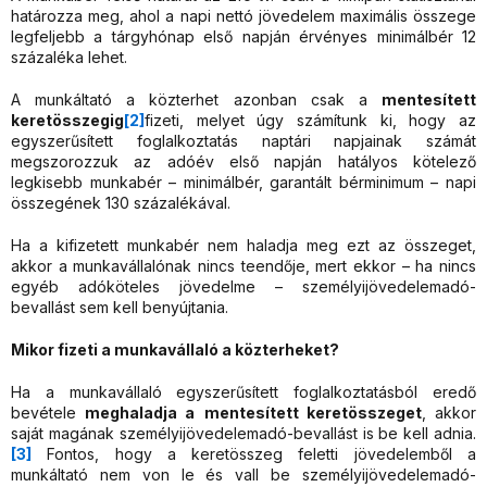
határozza meg, ahol a napi nettó jövedelem maximális összege
legfeljebb a tárgyhónap első napján érvényes minimálbér 12
százaléka lehet.
A munkáltató a közterhet azonban csak a
mentesített
keretösszegig
[2]
fizeti, melyet úgy számítunk ki, hogy az
egyszerűsített foglalkoztatás naptári napjainak számát
megszorozzuk az adóév első napján hatályos kötelező
legkisebb munkabér – minimálbér, garantált bérminimum – napi
összegének 130 százalékával.
Ha a kifizetett munkabér nem haladja meg ezt az összeget,
akkor a munkavállalónak nincs teendője, mert ekkor – ha nincs
egyéb adóköteles jövedelme – személyijövedelemadó-
bevallást sem kell benyújtania.
Mikor fizeti a munkavállaló a közterheket?
Ha a munkavállaló egyszerűsített foglalkoztatásból eredő
bevétele
meghaladja a
mentesített keretösszeget
, akkor
saját magának személyijövedelemadó-bevallást is be kell adnia.
[3]
Fontos, hogy a keretösszeg feletti jövedelemből a
munkáltató nem von le és vall be személyijövedelemadó-