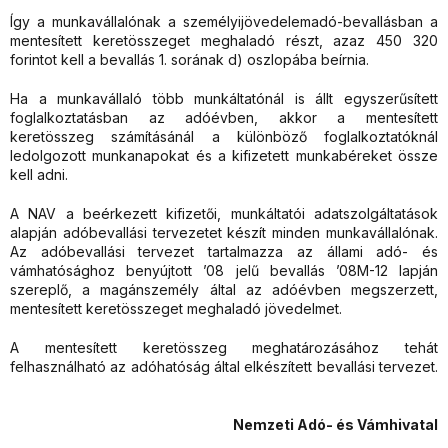
Így a munkavállalónak a személyijövedelemadó-bevallásban a
mentesített keretösszeget meghaladó részt, azaz 450 320
forintot kell a bevallás 1. sorának d) oszlopába beírnia.
Ha a munkavállaló több munkáltatónál is állt egyszerűsített
foglalkoztatásban az adóévben, akkor a mentesített
keretösszeg számításánál a különböző foglalkoztatóknál
ledolgozott munkanapokat és a kifizetett munkabéreket össze
kell adni.
A NAV a beérkezett kifizetői, munkáltatói adatszolgáltatások
alapján adóbevallási tervezetet készít minden munkavállalónak.
Az adóbevallási tervezet tartalmazza az állami adó- és
vámhatósághoz benyújtott ’08 jelű bevallás ’08M-12 lapján
szereplő, a magánszemély által az adóévben megszerzett,
mentesített keretösszeget meghaladó jövedelmet.
A mentesített keretösszeg meghatározásához tehát
felhasználható az adóhatóság által elkészített bevallási tervezet.
Nemzeti Adó- és Vámhivatal