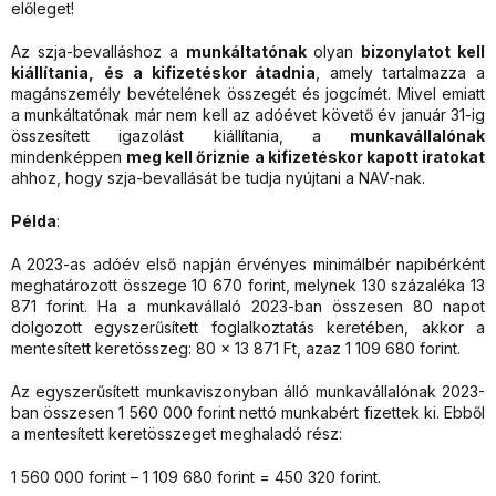
előleget!
Az szja-bevalláshoz a
munkáltatónak
olyan
bizonylatot kell
kiállítania,
és a kifizetéskor átadnia
, amely tartalmazza a
magánszemély bevételének összegét és jogcímét. Mivel emiatt
a munkáltatónak már nem kell az adóévet követő év január 31-ig
összesített igazolást kiállítania, a
munkavállalónak
mindenképpen
meg kell őriznie a kifizetéskor kapott iratokat
ahhoz, hogy szja-bevallását be tudja nyújtani a NAV-nak.
Példa
:
A 2023-as adóév első napján érvényes minimálbér napibérként
meghatározott összege 10 670 forint, melynek 130 százaléka 13
871 forint. Ha a munkavállaló 2023-ban összesen 80 napot
dolgozott egyszerűsített foglalkoztatás keretében, akkor a
mentesített keretösszeg: 80 x 13 871 Ft, azaz 1 109 680 forint.
Az egyszerűsített munkaviszonyban álló munkavállalónak 2023-
ban összesen 1 560 000 forint nettó munkabért fizettek ki. Ebből
a mentesített keretösszeget meghaladó rész:
1 560 000 forint – 1 109 680 forint = 450 320 forint.