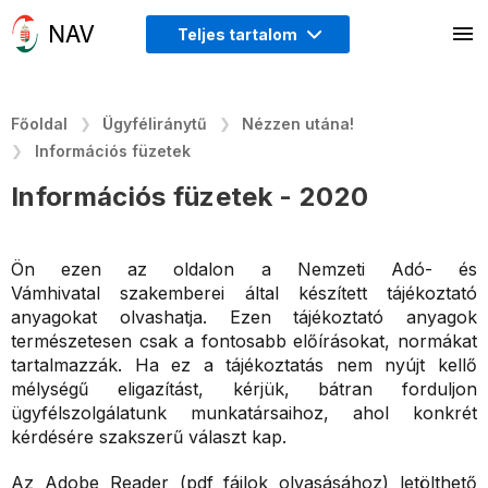
Teljes tartalom
Főoldal
Ügyféliránytű
Nézzen utána!
Információs füzetek
Információs füzetek - 2020
Ön ezen az oldalon a Nemzeti Adó- és
Vámhivatal szakemberei által készített tájékoztató
anyagokat olvashatja. Ezen tájékoztató anyagok
természetesen csak a fontosabb előírásokat, normákat
tartalmazzák. Ha ez a tájékoztatás nem nyújt kellő
mélységű eligazítást, kérjük, bátran forduljon
ügyfélszolgálatunk munkatársaihoz, ahol konkrét
kérdésére szakszerű választ kap.
Az Adobe Reader (pdf fájlok olvasásához) letölthető