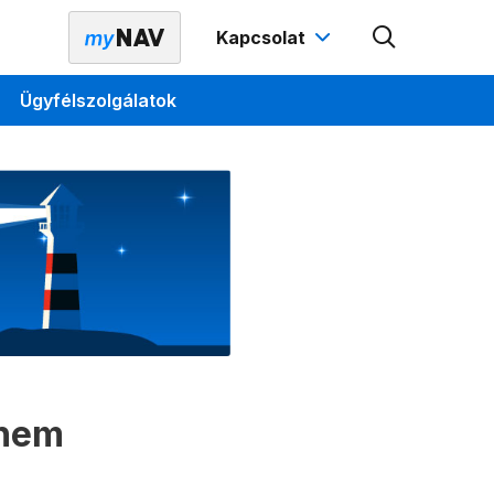
Kapcsolat
Ügyfélszolgálatok
 nem