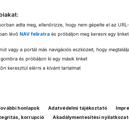
biakat:
sorban adta meg, ellenőrizze, hogy nem gépelte el az URL-
rban lévő
NAV feliratra
és próbáljon meg keresni egy linket
nüt vagy a portál más navigációs eszközeit, hogy megtalálja
 gombra és próbáljon ki egy másik linket
n keresztül elérni a kívánt tartalmat
ovábbi honlapok
Adatvédelmi tájékoztató
Impr
tegritás, korrupció
Akadálymentesítési nyilatkozat