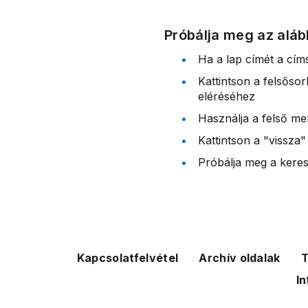
Próbálja meg az aláb
Ha a lap címét a cím
Kattintson a felsőso
eléréséhez
Használja a felső me
Kattintson a "vissza"
Próbálja meg a kereső
Kapcsolatfelvétel
Archív oldalak
T
In