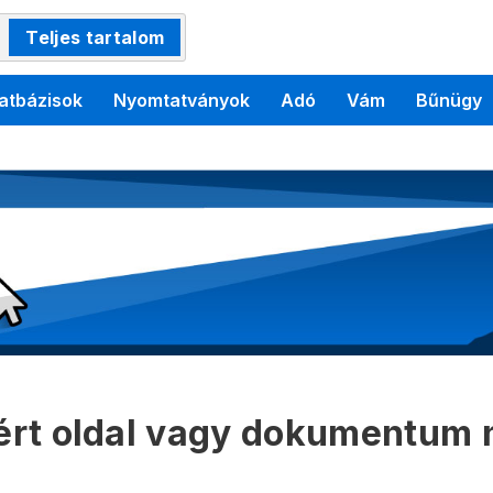
Teljes tartalom
atbázisok
Nyomtatványok
Adó
Vám
Bűnügy
kért oldal vagy dokumentum