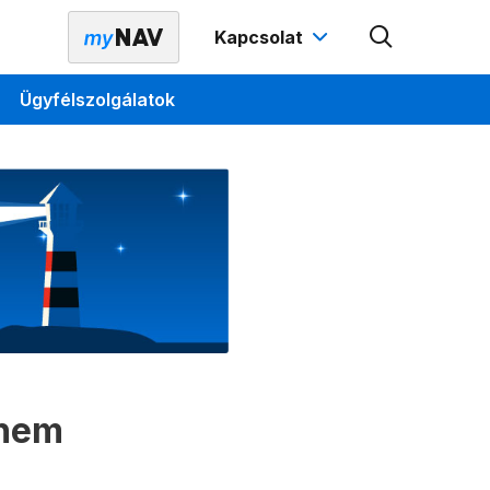
Kapcsolat
Ügyfélszolgálatok
 nem