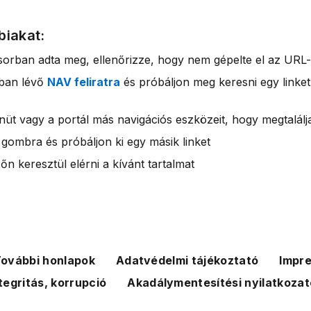
biakat:
sorban adta meg, ellenőrizze, hogy nem gépelte el az URL-
rban lévő
NAV feliratra
és próbáljon meg keresni egy linket
nüt vagy a portál más navigációs eszközeit, hogy megtalálja
 gombra és próbáljon ki egy másik linket
n keresztül elérni a kívánt tartalmat
ovábbi honlapok
Adatvédelmi tájékoztató
Impr
tegritás, korrupció
Akadálymentesítési nyilatkozat