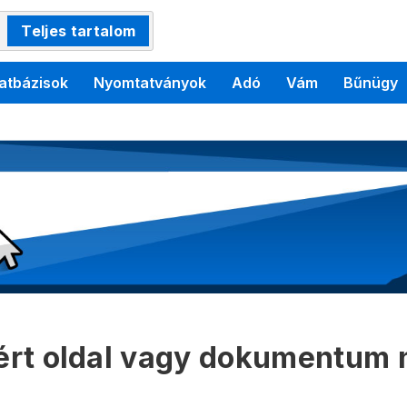
Teljes tartalom
atbázisok
Nyomtatványok
Adó
Vám
Bűnügy
kért oldal vagy dokumentum