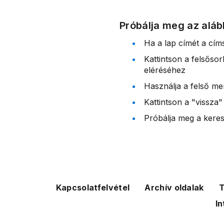
Próbálja meg az aláb
Ha a lap címét a cím
Kattintson a felsőso
eléréséhez
Használja a felső me
Kattintson a "vissza"
Próbálja meg a kereső
Kapcsolatfelvétel
Archív oldalak
T
In