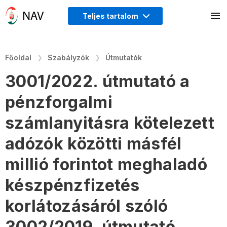
Teljes tartalom
Főoldal
Szabályzók
Útmutatók
3001/2022. útmutató a
pénzforgalmi
számlanyitásra kötelezett
adózók közötti másfél
millió forintot meghaladó
készpénzfizetés
korlátozásáról szóló
3002/2019. útmutató