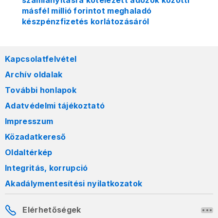
számlanyitásra kötelezett adózók közötti
másfél millió forintot meghaladó
készpénzfizetés korlátozásáról
Kapcsolatfelvétel
Archív oldalak
További honlapok
Adatvédelmi tájékoztató
Impresszum
Közadatkereső
Oldaltérkép
Integritás, korrupció
Akadálymentesítési nyilatkozatok
Elérhetőségek