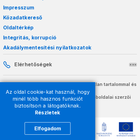
Impresszum
Közadatkereső
Oldaltérkép
Integritás, korrupció
Akadálymentesítési nyilatkozatok
Elérhetőségek
A honlapon szereplő információk változatlan tartalommal és
formában szabadon terjeszthetők.
Az oldal cookie-kat használ, hogy
2026 © A Nemzeti Adó- és Vámhivatal weboldalai szerzői
minél több hasznos funkciót
jogvédelem alatt állnak.
biztosítson a látogatóknak.
Részletek
Elfogadom