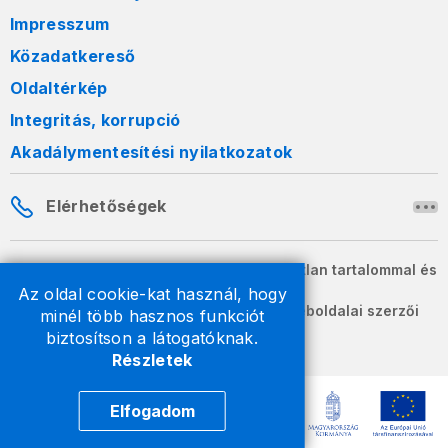
Impresszum
Közadatkereső
Oldaltérkép
Integritás, korrupció
Akadálymentesítési nyilatkozatok
Elérhetőségek
A honlapon szereplő információk változatlan tartalommal és
formában szabadon terjeszthetők.
Az oldal cookie-kat használ, hogy
2026 © A Nemzeti Adó- és Vámhivatal weboldalai szerzői
minél több hasznos funkciót
jogvédelem alatt állnak.
biztosítson a látogatóknak.
Részletek
Elfogadom