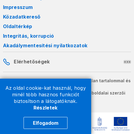
Impresszum
Közadatkereső
Oldaltérkép
Integritás, korrupció
Akadálymentesítési nyilatkozatok
Elérhetőségek
A honlapon szereplő információk változatlan tartalommal és
formában szabadon terjeszthetők.
Az oldal cookie-kat használ, hogy
2026 © A Nemzeti Adó- és Vámhivatal weboldalai szerzői
minél több hasznos funkciót
jogvédelem alatt állnak.
biztosítson a látogatóknak.
Részletek
Elfogadom