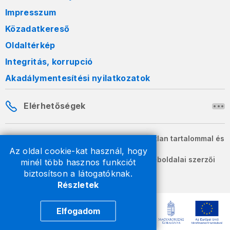
Impresszum
Közadatkereső
Oldaltérkép
Integritás, korrupció
Akadálymentesítési nyilatkozatok
Elérhetőségek
A honlapon szereplő információk változatlan tartalommal és
formában szabadon terjeszthetők.
Az oldal cookie-kat használ, hogy
2026 © A Nemzeti Adó- és Vámhivatal weboldalai szerzői
minél több hasznos funkciót
jogvédelem alatt állnak.
biztosítson a látogatóknak.
Részletek
Elfogadom