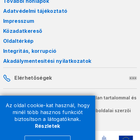
További honlapok
Adatvédelmi tájékoztató
Impresszum
Közadatkereső
Oldaltérkép
Integritás, korrupció
Akadálymentesítési nyilatkozatok
Elérhetőségek
A honlapon szereplő információk változatlan tartalommal és
formában szabadon terjeszthetők.
Az oldal cookie-kat használ, hogy
2026 © A Nemzeti Adó- és Vámhivatal weboldalai szerzői
minél több hasznos funkciót
jogvédelem alatt állnak.
biztosítson a látogatóknak.
Részletek