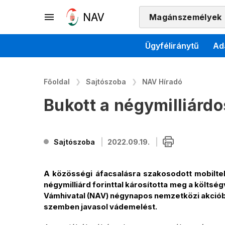
Magánszemélyek
Ügyféliránytű
Ad
Főoldal
Sajtószoba
NAV Híradó
Bukott a négymilliárdo
Sajtószoba
2022.09.19.
A közösségi áfacsalásra szakosodott mobilt
négymilliárd forinttal károsította meg a költs
Vámhivatal (NAV) négynapos nemzetközi akcióba
szemben javasol vádemelést.