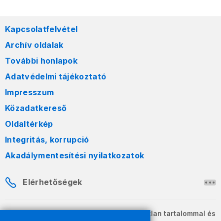
Kapcsolatfelvétel
Archív oldalak
További honlapok
Adatvédelmi tájékoztató
Impresszum
Közadatkereső
Oldaltérkép
Integritás, korrupció
Akadálymentesítési nyilatkozatok
Elérhetőségek
A honlapon szereplő információk változatlan tartalommal és