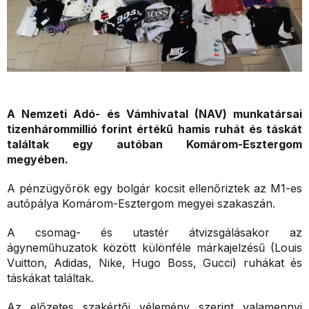
A Nemzeti Adó- és Vámhivatal (NAV) munkatársai
tizenhárommillió forint értékű hamis ruhát és táskát
találtak egy autóban Komárom-Esztergom
megyében.
A pénzügyőrök egy bolgár kocsit ellenőriztek az M1-es
autópálya Komárom-Esztergom megyei szakaszán.
A csomag- és utastér átvizsgálásakor az
ágyneműhuzatok között különféle márkajelzésű (Louis
Vuitton, Adidas, Nike, Hugo Boss, Gucci) ruhákat és
táskákat találtak.
Az előzetes szakértői vélemény szerint valamennyi