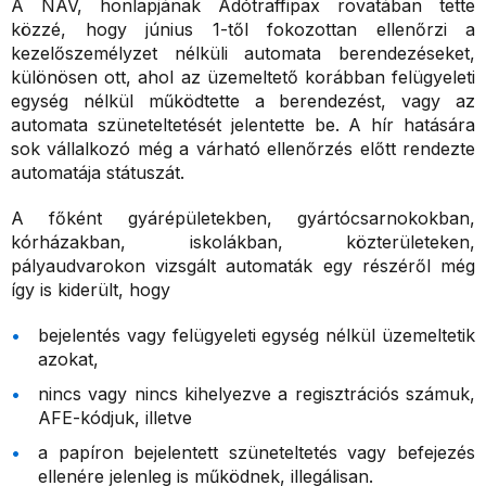
A NAV, honlapjának Adótraffipax rovatában tette
közzé, hogy június 1-től fokozottan ellenőrzi a
kezelőszemélyzet nélküli automata berendezéseket,
különösen ott, ahol az üzemeltető korábban felügyeleti
egység nélkül működtette a berendezést, vagy az
automata szüneteltetését jelentette be. A hír hatására
sok vállalkozó még a várható ellenőrzés előtt rendezte
automatája státuszát.
A főként gyárépületekben, gyártócsarnokokban,
kórházakban, iskolákban, közterületeken,
pályaudvarokon vizsgált automaták egy részéről még
így is kiderült, hogy
bejelentés vagy felügyeleti egység nélkül üzemeltetik
azokat,
nincs vagy nincs kihelyezve a regisztrációs számuk,
AFE-kódjuk, illetve
a papíron bejelentett szüneteltetés vagy befejezés
ellenére jelenleg is működnek, illegálisan.