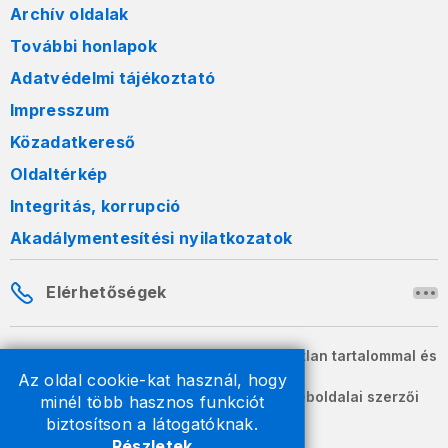
Archív oldalak
További honlapok
Adatvédelmi tájékoztató
Impresszum
Közadatkereső
Oldaltérkép
Integritás, korrupció
Akadálymentesítési nyilatkozatok
Elérhetőségek
A honlapon szereplő információk változatlan tartalommal és
formában szabadon terjeszthetők.
Az oldal cookie-kat használ, hogy
2026 © A Nemzeti Adó- és Vámhivatal weboldalai szerzői
minél több hasznos funkciót
jogvédelem alatt állnak.
biztosítson a látogatóknak.
Részletek