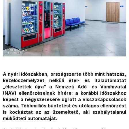
A nyári időszakban, országszerte több mint hatszáz,
kezelőszemélyzet nélküli étel- és italautomatát
„élesztettek újra” a Nemzeti Adó- és Vámhivatal
(NAV) ellenőrzéseinek hírére: a korábbi időszakhoz
képest a négyszeresére ugrott a visszakapcsolások
száma. Többmilliós büntetést és utólagos ellenőrzést
is kockáztat az az üzemeltető, aki szabálytalanul
működteti automatáját.