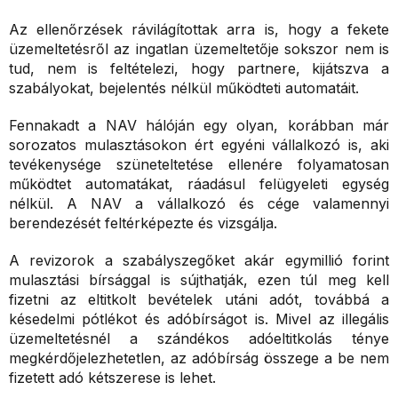
Az ellenőrzések rávilágítottak arra is, hogy a fekete
üzemeltetésről az ingatlan üzemeltetője sokszor nem is
tud, nem is feltételezi, hogy partnere, kijátszva a
szabályokat, bejelentés nélkül működteti automatáit.
Fennakadt a NAV hálóján egy olyan, korábban már
sorozatos mulasztásokon ért egyéni vállalkozó is, aki
tevékenysége szüneteltetése ellenére folyamatosan
működtet automatákat, ráadásul felügyeleti egység
nélkül. A NAV a vállalkozó és cége valamennyi
berendezését feltérképezte és vizsgálja.
A revizorok a szabályszegőket akár egymillió forint
mulasztási bírsággal is sújthatják, ezen túl meg kell
fizetni az eltitkolt bevételek utáni adót, továbbá a
késedelmi pótlékot és adóbírságot is. Mivel az illegális
üzemeltetésnél a szándékos adóeltitkolás ténye
megkérdőjelezhetetlen, az adóbírság összege a be nem
fizetett adó kétszerese is lehet.