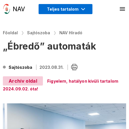
Teljes tartalom
Főoldal
Sajtószoba
NAV Híradó
„Ébredő” automaták
Sajtószoba
2023.08.31.
Archív oldal
Figyelem, hatályon kívüli tartalom
2024.09.02. óta!