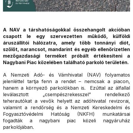
A NAV a társhatóságokkal összehangolt akcióban
csapott le egy szervezetten működő, külföldi
áruszállítói hálózatra, amely több tonnányi diót,
szőlőt, narancsot, mandarint és egyéb ellenőrizetlen
mezőgazdasági terméket próbált értékesíteni a
Nagybani Piac közelében található parkoló területén.
A Nemzeti Adó- és Vámhivatal (NAV) folyamatos
jelenléttel tartja fenn a rendet – nemcsak a piacon,
hanem a környező parkolókban is. Ezúttal az álfallal
leválasztott „csempészrekesszel” rendelkező
teherautókat a vevők helyett az adóhivatal revizorai,
valamint a rendőrség és a Nemzeti Kereskedelmi és
Fogyasztóvédelmi Hatóság (NKFH) munkatársai
fogadták a nagybani piac közeli nagyáruház
parkolójában.