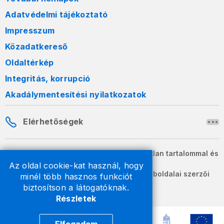
Adatvédelmi tájékoztató
Impresszum
Közadatkereső
Oldaltérkép
Integritás, korrupció
Akadálymentesítési nyilatkozatok
Elérhetőségek
A honlapon szereplő információk változatlan tartalommal és
formában szabadon terjeszthetők.
Az oldal cookie-kat használ, hogy
2026 © A Nemzeti Adó- és Vámhivatal weboldalai szerzői
minél több hasznos funkciót
jogvédelem alatt állnak.
biztosítson a látogatóknak.
Részletek