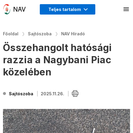
Teljes tartalom
Főoldal
Sajtószoba
NAV Híradó
Összehangolt hatósági
razzia a Nagybani Piac
közelében
Sajtószoba
2025.11.26.