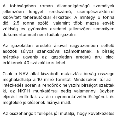
A többségében román állampolgárságú személyek
jellemzően lengyel rendszámú, csempészraktérrel
kibővített teherautókkal érkeztek. A mintegy 6 tonna
dió, 2,5 tonna szőlő, valamint több mázsa egyéb
zöldség és gyümölcs eredetét jellemzően semmilyen
dokumentummal nem tudták igazolni.
Az igazolatlan eredetű áruval nagyüzemben seftelő
adózók súlyos szankcióval számolhatnak, a bírság
mértéke ugyanis az igazolatlan eredetű áru piaci
értékének 40 százaléka is lehet.
Csak a NAV által kiszabott mulasztási bírság összege
meghaladhatja a 10 millió forintot. Mindezeken túl az
intézkedés során a rendőrök helyszíni bírságot szabtak
ki, az NKFH munkatársai pedig valamennyi ügyben
eljárást indítottak az áru nyomonkövethetőségének és
megfelelő jelölésének hiánya miatt.
Az összehangolt fellépés jól mutatja, hogy következetes