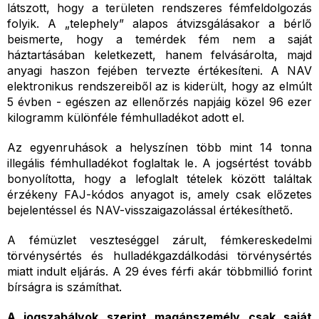
látszott, hogy a területen rendszeres fémfeldolgozás
folyik. A „telephely” alapos átvizsgálásakor a bérlő
beismerte, hogy a temérdek fém nem a saját
háztartásában keletkezett, hanem felvásárolta, majd
anyagi haszon fejében tervezte értékesíteni. A NAV
elektronikus rendszereiből az is kiderült, hogy az elmúlt
5 évben - egészen az ellenőrzés napjáig közel 96 ezer
kilogramm különféle fémhulladékot adott el.
Az egyenruhások a helyszínen több mint 14 tonna
illegális fémhulladékot foglaltak le. A jogsértést tovább
bonyolította, hogy a lefoglalt tételek között találtak
érzékeny FAJ-kódos anyagot is, amely
csak előzetes
bejelentéssel és NAV-visszaigazolással értékesíthető.
A fémüzlet veszteséggel zárult, fémkereskedelmi
törvénysértés és hulladékgazdálkodási törvénysértés
miatt indult eljárás. A 29 éves férfi akár többmillió forint
bírságra is számíthat.
A jogszabályok szerint magánszemély csak saját