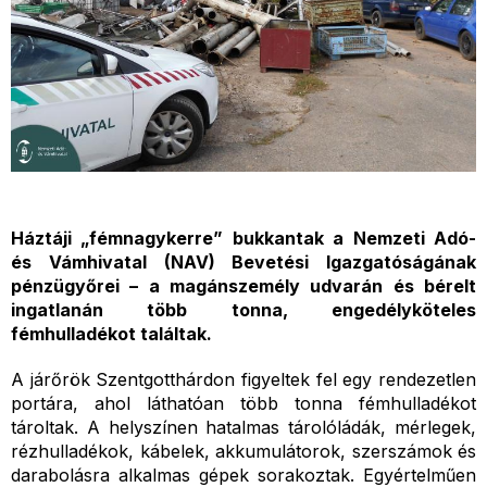
Háztáji „fémnagykerre” bukkantak a Nemzeti Adó-
és Vámhivatal (NAV) Bevetési Igazgatóságának
pénzügyőrei – a magánszemély udvarán és bérelt
ingatlanán több tonna, engedélyköteles
fémhulladékot találtak.
A járőrök Szentgotthárdon figyeltek fel egy rendezetlen
portára, ahol láthatóan több tonna fémhulladékot
tároltak. A helyszínen hatalmas tárolóládák, mérlegek,
rézhulladékok, kábelek, akkumulátorok, szerszámok és
darabolásra alkalmas gépek sorakoztak. Egyértelműen