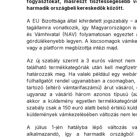
fogyasztókat, másrészt tisztességesebb v
harmadik országbeli kereskedők között.
A EU Bizottsága által kihirdetett jogszabály 
tagállamra vonatkozik, így Magyarországon i
és Vámhivatal (NAV) folyamatosan egyeztet a
gördülékenyebb legyen. A kiscsomagok vámkeze
vagy a platform megbízottja intézi majd.
Az új szabály szerint a 3 eurós vámot ne
található termékkategóriák után kell megfize
határozzák meg. Ha valaki például egy webár
fülhallgatót rendel ugyanabban a csomagban
tartozó (eltérő vámtarifaszámú) árut vásárol
ugyanaz a vásárló három azonos típusú (az
akkor a küldemény egyetlen termékkategóriát
szabály csak a 150 euró alatti belső értékű k
küldemények vámkezelésében változás nem le
A július 1-jén hatályba lépő változás v
alkalmazandó, így a harmadik országból