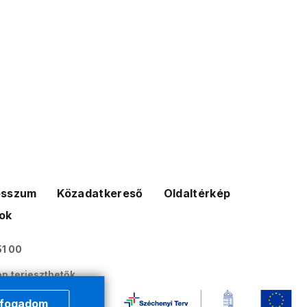
esszum
Közadatkereső
Oldaltérkép
ok
51 00
n terjeszthetők.
tt állnak.
lfogadom