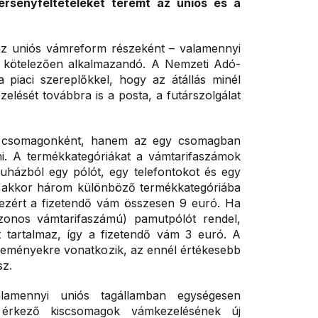
ersenyfeltételeket teremt az uniós és a
– az uniós vámreform részeként – valamennyi
s kötelezően alkalmazandó. A Nemzeti Adó-
 piaci szereplőkkel, hogy az átállás minél
lését továbbra is a posta, a futárszolgálat
m csomagonként, hanem az egy csomagban
tni. A termékkategóriákat a vámtarifaszámok
uházból egy pólót, egy telefontokot és egy
, akkor három különböző termékkategóriába
, ezért a fizetendő vám összesen 9 euró. Ha
onos vámtarifaszámú) pamutpólót rendel,
 tartalmaz, így a fizetendő vám 3 euró. A
üldeményekre vonatkozik, az ennél értékesebb
sz.
alamennyi uniós tagállamban egységesen
 érkező kiscsomagok vámkezelésének új