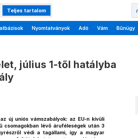
Teljes tartalom
atbázisok
Nyomtatványok
Adó
Vám
Bűnügy
et, július 1-től hatályba
ály
az új uniós vámszabályok: az EU-n kívüli
ékű csomagokban lévő áruféleségek után 3
gyrészről védi a tagállami, így a magyar