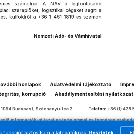
rdemes számolnia. A NAV a legfontosabb
iaci szereplőket, logisztikai cégeket segíti a
-es, külföldről a +36 1 461 1819-es számon
Nemzeti Adó- és Vámhivatal
ovábbi honlapok
Adatvédelmi tájékoztató
Impr
tegritás, korrupció
Akadálymentesítési nyilatkozat
:
1054 Budapest, Széchenyi utca 2.
Telefon:
+36 (1) 428 
eplő információk változatlan tartalommal és formában szabado
Nemzeti Adó- és Vámhivatal weboldalai szerzői jogvédelem ala
 funkciót biztosítson a látogatóknak.
Részletek
E