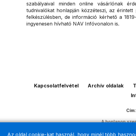
szabályaival minden online vásárlónak é
tudnivalókat honlapján közzéteszi, az érintett p
felkészülésben, de információ kérhető a 1819
ingyenesen hívható NAV Infóvonalon is.
Kapcsolatfelvétel
Archív oldalak
T
In
Cím
A honlapon szer
2026 © A 
Az oldal cookie-kat használ, hogy minél több hasznos