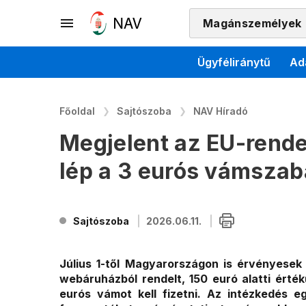
Magánszemélyek
Ügyféliránytű
Ad
Főoldal
Sajtószoba
NAV Híradó
Megjelent az EU-rendel
lép a 3 eurós vámszab
Sajtószoba
2026.06.11.
Július 1-től Magyarországon is érvényesek 
webáruházból rendelt, 150 euró alatti ért
eurós vámot kell fizetni. Az intézkedés e