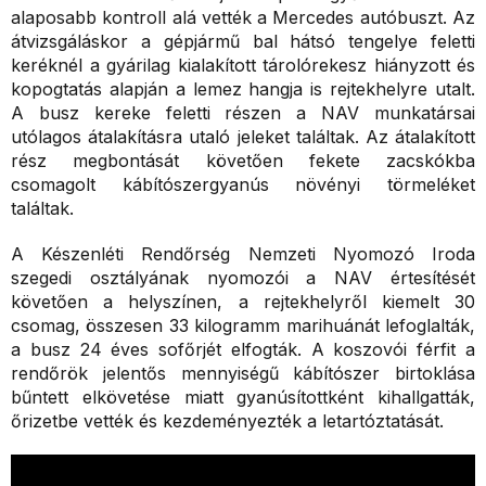
alaposabb kontroll alá vették a Mercedes autóbuszt. Az
átvizsgáláskor a gépjármű bal hátsó tengelye feletti
keréknél a gyárilag kialakított tárolórekesz hiányzott és
kopogtatás alapján a lemez hangja is rejtekhelyre utalt.
A busz kereke feletti részen a NAV munkatársai
utólagos átalakításra utaló jeleket találtak. Az átalakított
rész megbontását követően fekete zacskókba
csomagolt kábítószergyanús növényi törmeléket
találtak.
A Készenléti Rendőrség Nemzeti Nyomozó Iroda
szegedi osztályának nyomozói a NAV értesítését
követően a helyszínen, a rejtekhelyről kiemelt 30
csomag, összesen 33 kilogramm marihuánát lefoglalták,
a busz 24 éves sofőrjét elfogták. A koszovói férfit a
rendőrök jelentős mennyiségű kábítószer birtoklása
bűntett elkövetése miatt gyanúsítottként kihallgatták,
őrizetbe vették és kezdeményezték a letartóztatását.