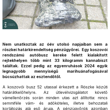
Nem unatkoztak az óév utolsó napjaiban sem a
röszkei határkirendeltség pénzügyőrei. Egy koszovói
rendszámú autóbusz kereke felett kialakított
rejtekhelyen több mint 33 kilogramm kannabiszt
találtak. Ezzel pedig az egyenruhások 2024 egyik
legnagyobb mennyiségű marihuánafogásával
búcsúzhattak az esztendőtől.
A koszovói busz 52 utassal érkezett a Röszke közúti
határátkelőhelyre. Az útlevélvizsgálatot követő
vámellenőrzés során minden utas azt állította: nincs
semmiféle vám- és adóköteles, illetve behozatali
korlátozás alá eső áruja. A pénzügyőrök azonban