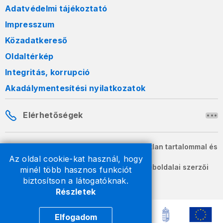
Adatvédelmi tájékoztató
Impresszum
Közadatkereső
Oldaltérkép
Integritás, korrupció
Akadálymentesítési nyilatkozatok
Elérhetőségek
A honlapon szereplő információk változatlan tartalommal és
formában szabadon terjeszthetők.
Az oldal cookie-kat használ, hogy
2026 © A Nemzeti Adó- és Vámhivatal weboldalai szerzői
minél több hasznos funkciót
jogvédelem alatt állnak.
biztosítson a látogatóknak.
Részletek
Elfogadom