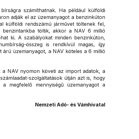
írságra számíthatnak. Ha például külföldi
ron adják el az üzemanyagot a benzinkúton
 külföldi rendszámú járművet töltenek fel,
a benzintankba töltik, akkor a NAV 6 millió
szabhat ki. A szabályokat minden benzinkúton,
mumbírság-összeg is rendkívül magas, így
ett árú üzemanyagot, a NAV köteles a 6 millió
tt a NAV nyomon követi az import adatok, a
 számlaadat-szolgáltatások útján azt is, hogy
-e a megfelelő mennyiségű üzemanyagot a
Nemzeti Adó- és Vámhivatal