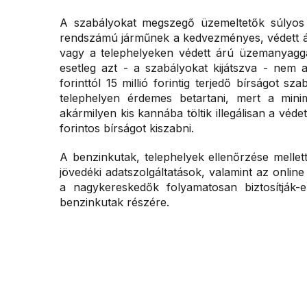
A szabályokat megszegő üzemeltetők súlyos b
rendszámú járműnek a kedvezményes, védett á
vagy a telephelyeken védett árú üzemanyaggal
esetleg azt - a szabályokat kijátszva - nem 
forinttól 15 millió forintig terjedő bírságot 
telephelyen érdemes betartani, mert a mini
akármilyen kis kannába töltik illegálisan a véd
forintos bírságot kiszabni.
A benzinkutak, telephelyek ellenőrzése melle
jövedéki adatszolgáltatások, valamint az online
a nagykereskedők folyamatosan biztosítják
benzinkutak részére.