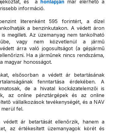
tájékoztat, és a
honlapján
már elérhető a
frissebb információ.
int literenként 595 forintért, a dízel
tankolhatják a benzinkutakon. A védett áron
t is megilleti. Az üzemanyag nem tankolható
műbe, vagy nem közvetlenül a jármű
édett árra való jogosultságot (a gépjármű
ellenőrizni. Ha a járműnek nincs rendszáma,
lni a magyar honosságot.
kat, elsősorban a védett ár betartásának
rtalanságának fenntartása érdekében. A
amatosak, de a hivatal kockázatelemzői is
sok, az online pénztárgépek és az online
ltető vállalkozások tevékenységét, és a NAV
merül fel.
védett ár betartását ellenőrzik, hanem a
eket, az értékesített üzemanyagok körét és