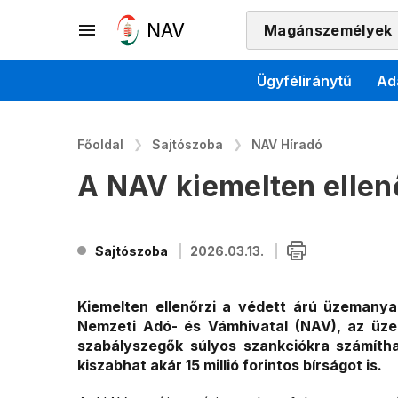
Magánszemélyek
Ügyféliránytű
Ad
Főoldal
Sajtószoba
NAV Híradó
A NAV kiemelten ellen
Sajtószoba
2026.03.13.
Kiemelten ellenőrzi a védett árú üzemany
Nemzeti Adó- és Vámhivatal (NAV), az üze
szabályszegők súlyos szankciókra számítha
kiszabhat akár 15 millió forintos bírságot is.