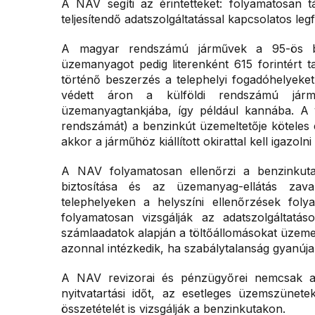
A NAV segíti az érintetteket: folyamatosan 
teljesítendő adatszolgáltatással kapcsolatos leg
A magyar rendszámú járművek a 95-ös benz
üzemanyagot pedig literenként 615 forintért 
történő beszerzés a telephelyi fogadóhelyeke
védett áron a külföldi rendszámú jár
üzemanyagtankjába, így például kannába. A v
rendszámát) a benzinkút üzemeltetője köteles 
akkor a járműhöz kiállított okirattal kell igazo
A NAV folyamatosan ellenőrzi a benzinkuta
biztosítása és az üzemanyag-ellátás zava
telephelyeken a helyszíni ellenőrzések foly
folyamatosan vizsgálják az adatszolgáltatá
számlaadatok alapján a töltőállomásokat üzeme
azonnal intézkedik, ha szabálytalanság gyanúja 
A NAV revizorai és pénzügyőrei nemcsak a 
nyitvatartási időt, az esetleges üzemszünet
összetételét is vizsgálják a benzinkutakon.