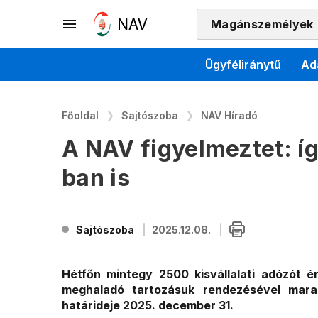
Magánszemélyek
Ügyféliránytű
Ad
Főoldal
Sajtószoba
NAV Híradó
A NAV figyelmeztet: í
ban is
Sajtószoba
2025.12.08.
Hétfőn mintegy 2500 kisvállalati adózót ér
meghaladó tartozásuk rendezésével marad
határideje 2025. december 31.