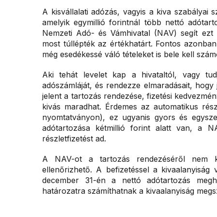
A kisvállalati adózás, vagyis a kiva szabályai
amelyik egymillió forintnál több nettó adótar
Nemzeti Adó- és Vámhivatal (NAV) segít ezt el
most túllépték az értékhatárt. Fontos azonba
még esedékessé váló tételeket is bele kell számo
Aki tehát levelet kap a hivataltól, vagy tu
adószámláját, és rendezze elmaradásait, hogy
jelent a tartozás rendezése, fizetési kedvezmény
kivás maradhat. Érdemes az automatikus rész
nyomtatványon), ez ugyanis gyors és egyszer
adótartozása kétmillió forint alatt van, a
részletfizetést ad.
A NAV-ot a tartozás rendezéséről nem kel
ellenőrizhető. A befizetéssel a kivaalanyisá
december 31-én a nettó adótartozás meghala
határozatra számíthatnak a kivaalanyiság megs