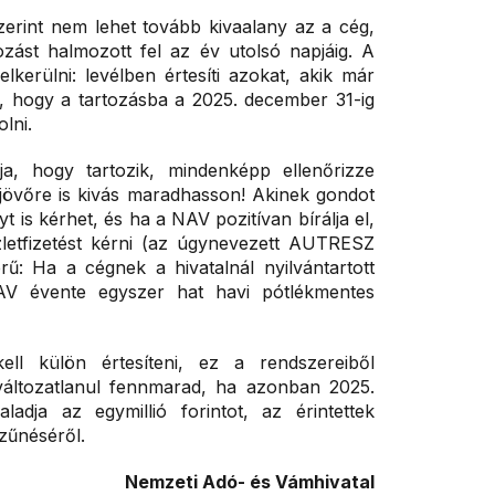
 szerint nem lehet tovább kivaalany az a cég,
tozást halmozott fel az év utolsó napjáig. A
kerülni: levélben értesíti azokat, akik már
n, hogy a tartozásba a 2025. december 31-ig
lni.
dja, hogy tartozik, mindenképp ellenőrizze
 jövőre is kivás maradhasson! Akinek gondot
t is kérhet, és ha a NAV pozitívan bírálja el,
letfizetést kérni (az úgynevezett AUTRESZ
ű: Ha a cégnek a hivatalnál nyilvántartott
 NAV évente egyszer hat havi pótlékmentes
l külön értesíteni, ez a rendszereiből
g változatlanul fennmarad, ha azonban 2025.
dja az egymillió forintot, az érintettek
zűnéséről.
Nemzeti Adó- és Vámhivatal