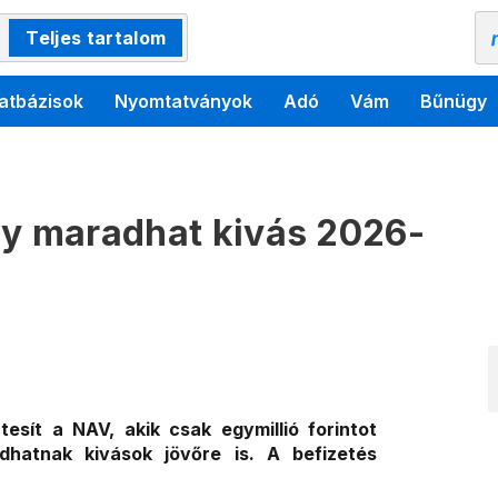
Teljes tartalom
atbázisok
Nyomtatványok
Adó
Vám
Bűnügy
gy maradhat kivás 2026-
tesít a NAV, akik csak egymillió forintot
hatnak kivások jövőre is. A befizetés